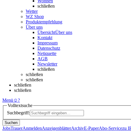
Wohnen
schließen
Wetter
WZ Shop
Produktempfehlung
Über uns
Übersicht
Über uns
Kontakt
Impressum
Datenschutz
Netiquette
AGB
Newsletter
schließen
schließen
schließen
schließen
schließen
Menü
☺
?
Volltextsuche
Suchbegriff:
Suchen
Jobs
Trauer
Anmelden
Anzeigenblätter
Archiv
E-Paper
Abo-Service
zu 