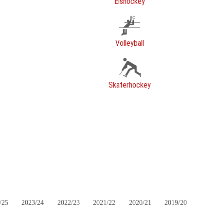
Eishockey
Volleyball
Skaterhockey
/25
2023/24
2022/23
2021/22
2020/21
2019/20