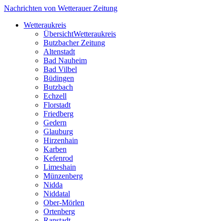
Nachrichten von Wetterauer Zeitung
Wetteraukreis
Übersicht
Wetteraukreis
Butzbacher Zeitung
Altenstadt
Bad Nauheim
Bad Vilbel
Büdingen
Butzbach
Echzell
Florstadt
Friedberg
Gedern
Glauburg
Hirzenhain
Karben
Kefenrod
Limeshain
Münzenberg
Nidda
Niddatal
Ober-Mörlen
Ortenberg
Ranstadt