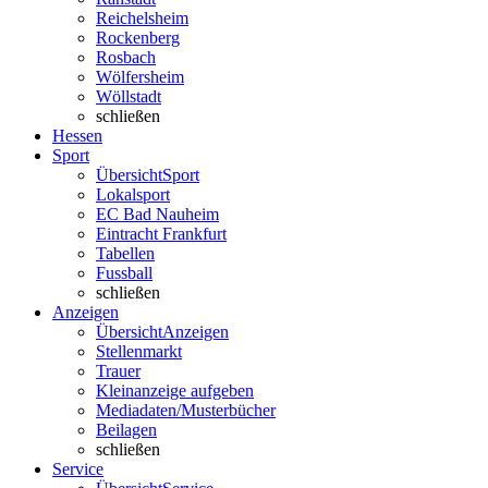
Reichelsheim
Rockenberg
Rosbach
Wölfersheim
Wöllstadt
schließen
Hessen
Sport
Übersicht
Sport
Lokalsport
EC Bad Nauheim
Eintracht Frankfurt
Tabellen
Fussball
schließen
Anzeigen
Übersicht
Anzeigen
Stellenmarkt
Trauer
Kleinanzeige aufgeben
Mediadaten/Musterbücher
Beilagen
schließen
Service