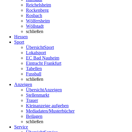
Reichelsheim
Rockenberg
Rosbach
Wölfersheim
Wöllstadt
schließen
Hessen
Sport
Übersicht
Sport
Lokalsport
EC Bad Nauheim
Eintracht Frankfurt
Tabellen
Fussball
schließen
Anzeigen
Übersicht
Anzeigen
Stellenmarkt
Trauer
Kleinanzeige aufgeben
Mediadaten/Musterbücher
Beilagen
schließen
Service