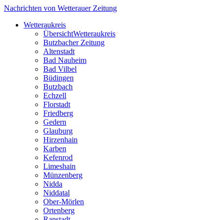
Nachrichten von Wetterauer Zeitung
Wetteraukreis
Übersicht
Wetteraukreis
Butzbacher Zeitung
Altenstadt
Bad Nauheim
Bad Vilbel
Büdingen
Butzbach
Echzell
Florstadt
Friedberg
Gedern
Glauburg
Hirzenhain
Karben
Kefenrod
Limeshain
Münzenberg
Nidda
Niddatal
Ober-Mörlen
Ortenberg
Ranstadt