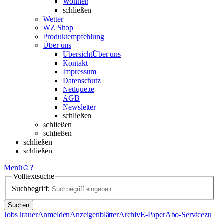
Wohnen
schließen
Wetter
WZ Shop
Produktempfehlung
Über uns
Übersicht
Über uns
Kontakt
Impressum
Datenschutz
Netiquette
AGB
Newsletter
schließen
schließen
schließen
schließen
schließen
Menü
☺
?
Volltextsuche
Suchbegriff:
Suchen
Jobs
Trauer
Anmelden
Anzeigenblätter
Archiv
E-Paper
Abo-Service
zu