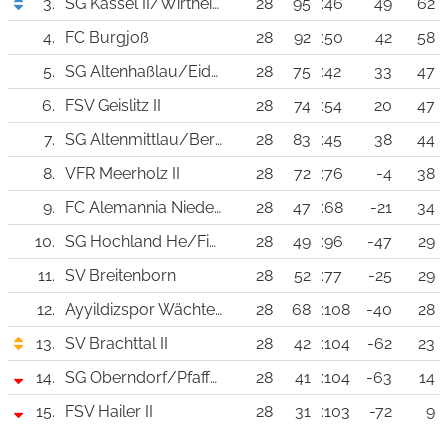
3.
SG Kassel II/Wirtheim II
28
95
:46
49
62
4.
FC Burgjoß
28
92
:50
42
58
5.
SG Altenhaßlau/Eidengesäß II
28
75
:42
33
47
6.
FSV Geislitz II
28
74
:54
20
47
7.
SG Altenmittlau/Bernbach II
28
83
:45
38
44
8.
VFR Meerholz II
28
72
:76
-4
38
9.
FC Alemannia Niedermittlau
28
47
:68
-21
34
10.
SG Hochland He/Fi/Bu II
28
49
:96
-47
29
11.
SV Breitenborn
28
52
:77
-25
29
12.
Ayyildizspor Wächtersbach II
28
68
:108
-40
28
13.
SV Brachttal II
28
42
:104
-62
23
14.
SG Oberndorf/Pfaffenhausen III
28
41
:104
-63
14
15.
FSV Hailer II
28
31
:103
-72
9