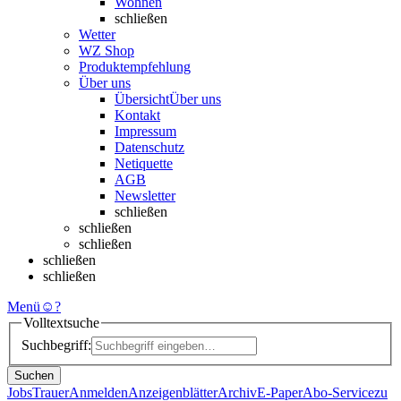
Wohnen
schließen
Wetter
WZ Shop
Produktempfehlung
Über uns
Übersicht
Über uns
Kontakt
Impressum
Datenschutz
Netiquette
AGB
Newsletter
schließen
schließen
schließen
schließen
schließen
Menü
☺
?
Volltextsuche
Suchbegriff:
Suchen
Jobs
Trauer
Anmelden
Anzeigenblätter
Archiv
E-Paper
Abo-Service
zu