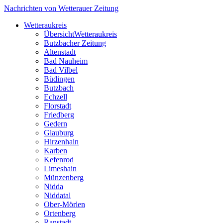
Nachrichten von Wetterauer Zeitung
Wetteraukreis
Übersicht
Wetteraukreis
Butzbacher Zeitung
Altenstadt
Bad Nauheim
Bad Vilbel
Büdingen
Butzbach
Echzell
Florstadt
Friedberg
Gedern
Glauburg
Hirzenhain
Karben
Kefenrod
Limeshain
Münzenberg
Nidda
Niddatal
Ober-Mörlen
Ortenberg
Ranstadt