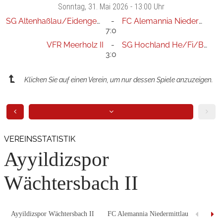
Sonntag
, 31. Mai 2026 -
13:00 Uhr
SG Altenhaßlau/Eidengesäß II
FC Alemannia Niedermittlau
7:0
VFR Meerholz II
SG Hochland He/Fi/Bu II
3:0
Klicken Sie auf einen Verein, um nur dessen Spiele anzuzeigen.
VEREINSSTATISTIK
Ayyildizspor
Wächtersbach II
Ayyildizspor Wächtersbach II
FC Alemannia Niedermittlau
FC Bur