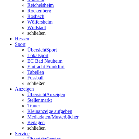
Reichelsheim
Rockenberg
Rosbach
Wölfersheim
Wöllstadt
schließen
Hessen
Sport
Übersicht
Sport
Lokalsport
EC Bad Nauheim
Eintracht Frankfurt
Tabellen
Fussball
schließen
Anzeigen
Übersicht
Anzeigen
Stellenmarkt
Trauer
Kleinanzeige aufgeben
Mediadaten/Musterbücher
Beilagen
schließen
Service