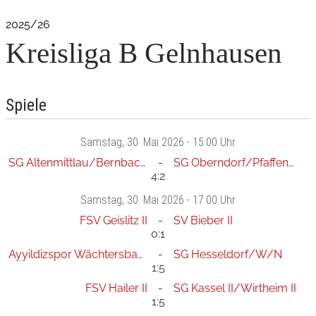
2025/26
Kreisliga B Gelnhausen
Spiele
Samstag
, 30. Mai 2026 -
15:00 Uhr
SG Altenmittlau/Bernbach II
SG Oberndorf/Pfaffenhausen III
4:2
Samstag
, 30. Mai 2026 -
17:00 Uhr
FSV Geislitz II
SV Bieber II
0:1
Ayyildizspor Wächtersbach II
SG Hesseldorf/W/N
1:5
FSV Hailer II
SG Kassel II/Wirtheim II
1:5