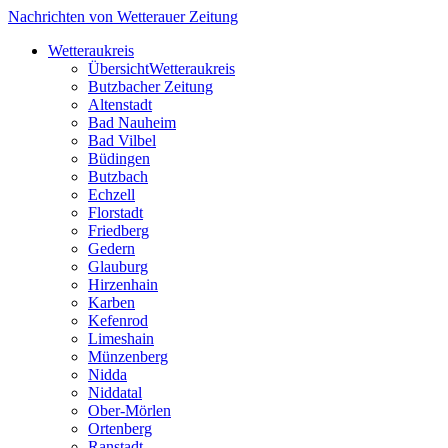
Nachrichten von Wetterauer Zeitung
Wetteraukreis
Übersicht
Wetteraukreis
Butzbacher Zeitung
Altenstadt
Bad Nauheim
Bad Vilbel
Büdingen
Butzbach
Echzell
Florstadt
Friedberg
Gedern
Glauburg
Hirzenhain
Karben
Kefenrod
Limeshain
Münzenberg
Nidda
Niddatal
Ober-Mörlen
Ortenberg
Ranstadt