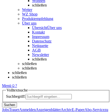
Wohnen
schließen
Wetter
WZ Shop
Produktempfehlung
Über uns
Übersicht
Über uns
Kontakt
Impressum
Datenschutz
Netiquette
AGB
Newsletter
schließen
schließen
schließen
schließen
schließen
Menü
☺
?
Volltextsuche
Suchbegriff:
Suchen
Jobs
Trauer
Anmelden
Anzeigenblätter
Archiv
E-Paper
Abo-Service
zu