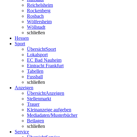
Reichelsheim
Rockenberg
Rosbach
Wölfersheim
Wöllstadt
schließen
Hessen
Sport
Übersicht
Sport
Lokalsport
EC Bad Nauheim
Eintracht Frankfurt
Tabellen
Fussball
schließen
Anzeigen
Übersicht
Anzeigen
Stellenmarkt
Trauer
Kleinanzeige aufgeben
Mediadaten/Musterbücher
Beilagen
schließen
Service