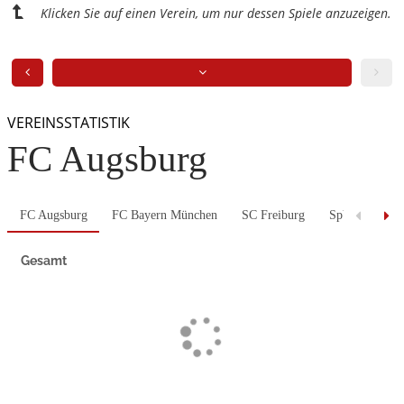
Klicken Sie auf einen Verein, um nur dessen Spiele anzuzeigen.
VEREINSSTATISTIK
FC Augsburg
FC Augsburg
FC Bayern München
SC Freiburg
SpVgg Unterh
Gesamt
Previous
Next