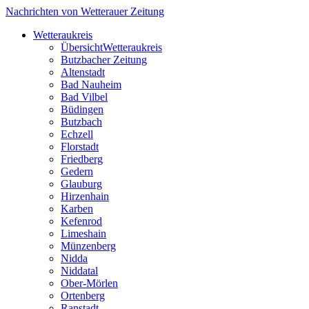
Nachrichten von Wetterauer Zeitung
Wetteraukreis
Übersicht
Wetteraukreis
Butzbacher Zeitung
Altenstadt
Bad Nauheim
Bad Vilbel
Büdingen
Butzbach
Echzell
Florstadt
Friedberg
Gedern
Glauburg
Hirzenhain
Karben
Kefenrod
Limeshain
Münzenberg
Nidda
Niddatal
Ober-Mörlen
Ortenberg
Ranstadt