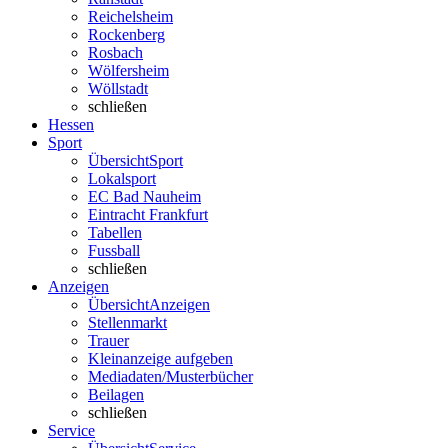
Reichelsheim
Rockenberg
Rosbach
Wölfersheim
Wöllstadt
schließen
Hessen
Sport
Übersicht
Sport
Lokalsport
EC Bad Nauheim
Eintracht Frankfurt
Tabellen
Fussball
schließen
Anzeigen
Übersicht
Anzeigen
Stellenmarkt
Trauer
Kleinanzeige aufgeben
Mediadaten/Musterbücher
Beilagen
schließen
Service