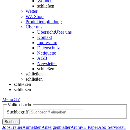
Wohnen
schließen
Wetter
WZ Shop
Produktempfehlung
Über uns
Übersicht
Über uns
Kontakt
Impressum
Datenschutz
Netiquette
AGB
Newsletter
schließen
schließen
schließen
schließen
schließen
Menü
☺
?
Volltextsuche
Suchbegriff:
Suchen
Jobs
Trauer
Anmelden
Anzeigenblätter
Archiv
E-Paper
Abo-Service
zu