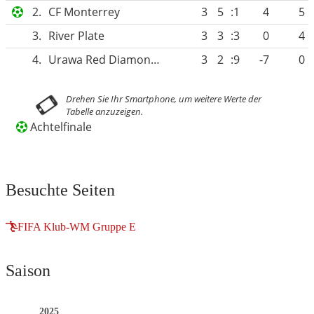
2.
CF Monterrey
3
5
:1
4
5
3.
River Plate
3
3
:3
0
4
4.
Urawa Red Diamonds
3
2
:9
-7
0
Achtelfinale
Besuchte Seiten
FIFA Klub-WM Gruppe E
Saison
2025