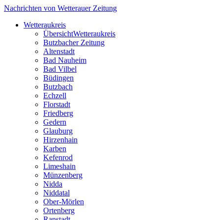
Nachrichten von Wetterauer Zeitung
Wetteraukreis
Übersicht
Wetteraukreis
Butzbacher Zeitung
Altenstadt
Bad Nauheim
Bad Vilbel
Büdingen
Butzbach
Echzell
Florstadt
Friedberg
Gedern
Glauburg
Hirzenhain
Karben
Kefenrod
Limeshain
Münzenberg
Nidda
Niddatal
Ober-Mörlen
Ortenberg
Ranstadt