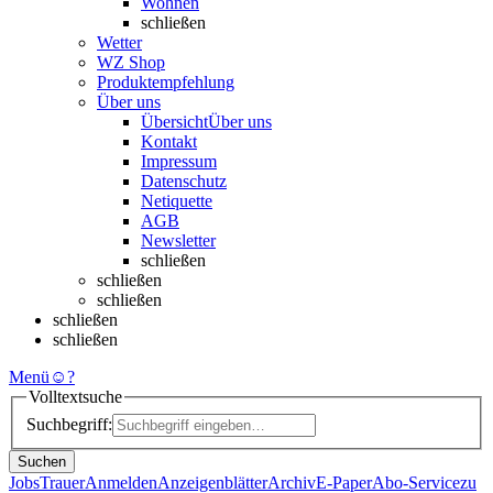
Wohnen
schließen
Wetter
WZ Shop
Produktempfehlung
Über uns
Übersicht
Über uns
Kontakt
Impressum
Datenschutz
Netiquette
AGB
Newsletter
schließen
schließen
schließen
schließen
schließen
Menü
☺
?
Volltextsuche
Suchbegriff:
Suchen
Jobs
Trauer
Anmelden
Anzeigenblätter
Archiv
E-Paper
Abo-Service
zu