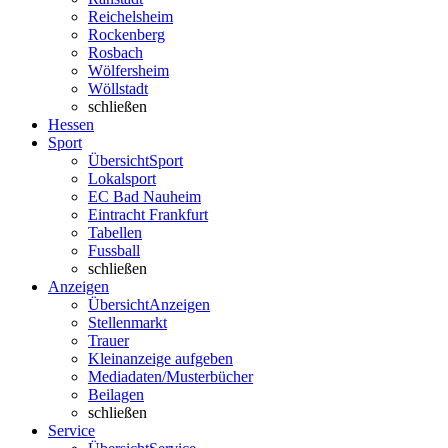
Reichelsheim
Rockenberg
Rosbach
Wölfersheim
Wöllstadt
schließen
Hessen
Sport
Übersicht
Sport
Lokalsport
EC Bad Nauheim
Eintracht Frankfurt
Tabellen
Fussball
schließen
Anzeigen
Übersicht
Anzeigen
Stellenmarkt
Trauer
Kleinanzeige aufgeben
Mediadaten/Musterbücher
Beilagen
schließen
Service