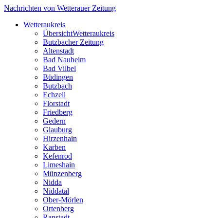
Nachrichten von Wetterauer Zeitung
Wetteraukreis
Übersicht
Wetteraukreis
Butzbacher Zeitung
Altenstadt
Bad Nauheim
Bad Vilbel
Büdingen
Butzbach
Echzell
Florstadt
Friedberg
Gedern
Glauburg
Hirzenhain
Karben
Kefenrod
Limeshain
Münzenberg
Nidda
Niddatal
Ober-Mörlen
Ortenberg
Ranstadt