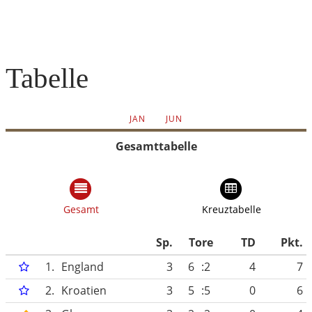
Tabelle
JAN
JUN
Gesamttabelle
Gesamt
Kreuztabelle
Sp.
Tore
TD
Pkt.
1.
England
3
6
:2
4
7
2.
Kroatien
3
5
:5
0
6