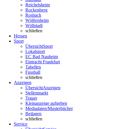
Reichelsheim
Rockenberg
Rosbach
Wölfersheim
Wöllstadt
schließen
Hessen
Sport
Übersicht
Sport
Lokalsport
EC Bad Nauheim
Eintracht Frankfurt
Tabellen
Fussball
schließen
Anzeigen
Übersicht
Anzeigen
Stellenmarkt
Trauer
Kleinanzeige aufgeben
Mediadaten/Musterbücher
Beilagen
schließen
Service