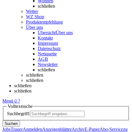
Wohnen
schließen
Wetter
WZ Shop
Produktempfehlung
Über uns
Übersicht
Über uns
Kontakt
Impressum
Datenschutz
Netiquette
AGB
Newsletter
schließen
schließen
schließen
schließen
schließen
Menü
☺
?
Volltextsuche
Suchbegriff:
Suchen
Jobs
Trauer
Anmelden
Anzeigenblätter
Archiv
E-Paper
Abo-Service
zu