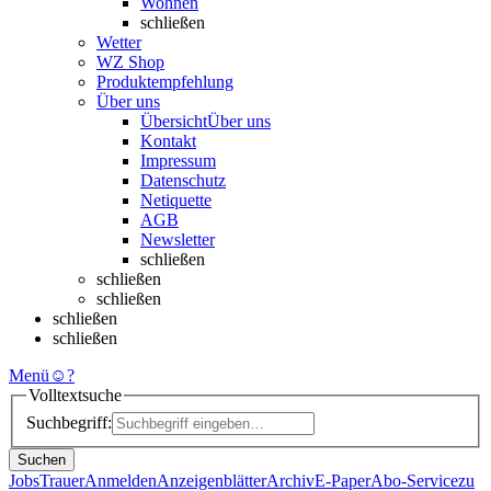
Wohnen
schließen
Wetter
WZ Shop
Produktempfehlung
Über uns
Übersicht
Über uns
Kontakt
Impressum
Datenschutz
Netiquette
AGB
Newsletter
schließen
schließen
schließen
schließen
schließen
Menü
☺
?
Volltextsuche
Suchbegriff:
Suchen
Jobs
Trauer
Anmelden
Anzeigenblätter
Archiv
E-Paper
Abo-Service
zu