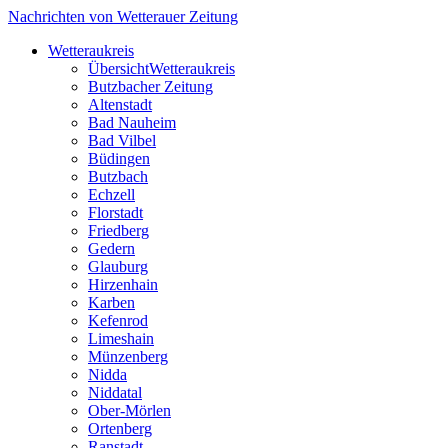
Nachrichten von Wetterauer Zeitung
Wetteraukreis
Übersicht
Wetteraukreis
Butzbacher Zeitung
Altenstadt
Bad Nauheim
Bad Vilbel
Büdingen
Butzbach
Echzell
Florstadt
Friedberg
Gedern
Glauburg
Hirzenhain
Karben
Kefenrod
Limeshain
Münzenberg
Nidda
Niddatal
Ober-Mörlen
Ortenberg
Ranstadt