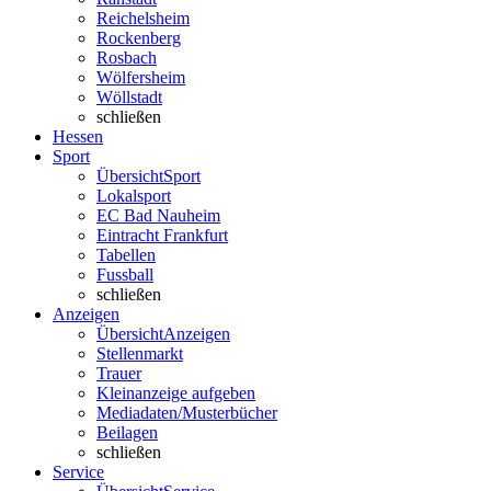
Reichelsheim
Rockenberg
Rosbach
Wölfersheim
Wöllstadt
schließen
Hessen
Sport
Übersicht
Sport
Lokalsport
EC Bad Nauheim
Eintracht Frankfurt
Tabellen
Fussball
schließen
Anzeigen
Übersicht
Anzeigen
Stellenmarkt
Trauer
Kleinanzeige aufgeben
Mediadaten/Musterbücher
Beilagen
schließen
Service