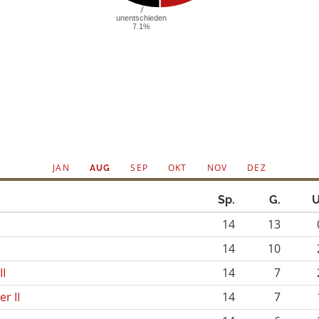
JAN
SEP
OKT
NOV
DEZ
AUG
Sp.
G.
U
n
14
13
14
10
II
14
7
r II
14
7