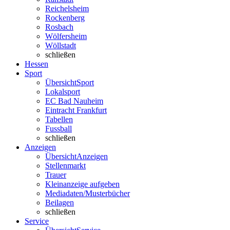
Reichelsheim
Rockenberg
Rosbach
Wölfersheim
Wöllstadt
schließen
Hessen
Sport
Übersicht
Sport
Lokalsport
EC Bad Nauheim
Eintracht Frankfurt
Tabellen
Fussball
schließen
Anzeigen
Übersicht
Anzeigen
Stellenmarkt
Trauer
Kleinanzeige aufgeben
Mediadaten/Musterbücher
Beilagen
schließen
Service