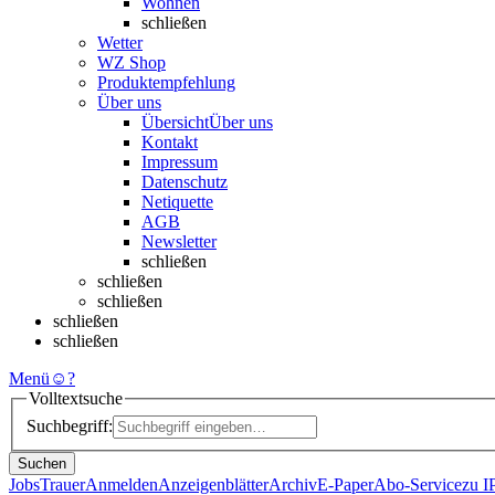
Wohnen
schließen
Wetter
WZ Shop
Produktempfehlung
Über uns
Übersicht
Über uns
Kontakt
Impressum
Datenschutz
Netiquette
AGB
Newsletter
schließen
schließen
schließen
schließen
schließen
Menü
☺
?
Volltextsuche
Suchbegriff:
Suchen
Jobs
Trauer
Anmelden
Anzeigenblätter
Archiv
E-Paper
Abo-Service
zu 