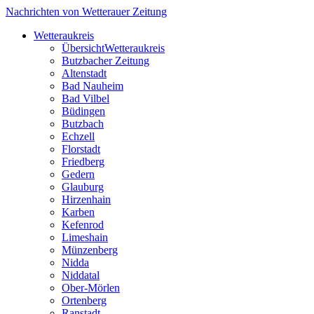
Nachrichten von Wetterauer Zeitung
Wetteraukreis
Übersicht
Wetteraukreis
Butzbacher Zeitung
Altenstadt
Bad Nauheim
Bad Vilbel
Büdingen
Butzbach
Echzell
Florstadt
Friedberg
Gedern
Glauburg
Hirzenhain
Karben
Kefenrod
Limeshain
Münzenberg
Nidda
Niddatal
Ober-Mörlen
Ortenberg
Ranstadt