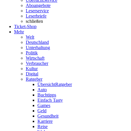
Übersicht
Service
Aboangebote
Leserservice
Leserbriefe
schließen
Ticket-Shop
Mehr
Welt
Deutschland
Unterhaltung
Politik
Wirtschaft
Verbraucher
Kultur
Digital
Ratgeber
Übersicht
Ratgeber
Auto
Buchtipps
Einfach Tasty
Games
Geld
Gesundheit
Karriere
Reise