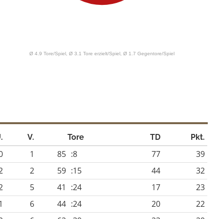
.
V.
Tore
TD
Pkt.
0
1
85
:8
77
39
2
2
59
:15
44
32
2
5
41
:24
17
23
1
6
44
:24
20
22