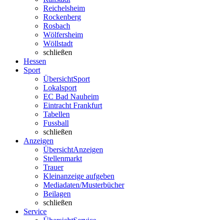
Reichelsheim
Rockenberg
Rosbach
Wölfersheim
Wöllstadt
schließen
Hessen
Sport
Übersicht
Sport
Lokalsport
EC Bad Nauheim
Eintracht Frankfurt
Tabellen
Fussball
schließen
Anzeigen
Übersicht
Anzeigen
Stellenmarkt
Trauer
Kleinanzeige aufgeben
Mediadaten/Musterbücher
Beilagen
schließen
Service