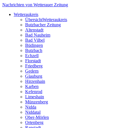
Nachrichten von Wetterauer Zeitung
Wetteraukreis
Übersicht
Wetteraukreis
Butzbacher Zeitung
Altenstadt
Bad Nauheim
Bad Vilbel
Büdingen
Butzbach
Echzell
Florstadt
Friedberg
Gedern
Glauburg
Hirzenhain
Karben
Kefenrod
Limeshain
Münzenberg
Nidda
Niddatal
Ober-Mörlen
Ortenberg
Ranstadt