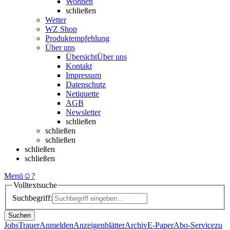
Wohnen
schließen
Wetter
WZ Shop
Produktempfehlung
Über uns
Übersicht
Über uns
Kontakt
Impressum
Datenschutz
Netiquette
AGB
Newsletter
schließen
schließen
schließen
schließen
schließen
Menü
☺
?
Volltextsuche
Suchbegriff:
Suchen
Jobs
Trauer
Anmelden
Anzeigenblätter
Archiv
E-Paper
Abo-Service
zu