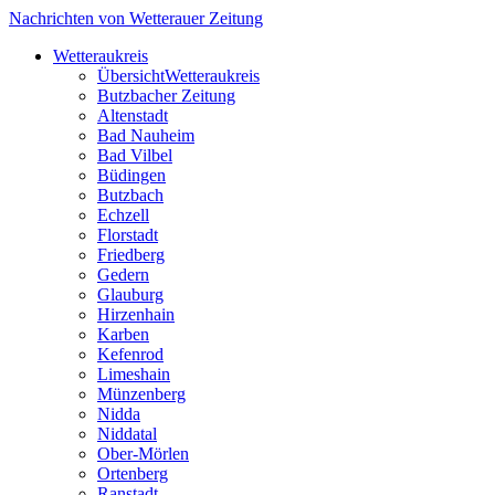
Nachrichten von Wetterauer Zeitung
Wetteraukreis
Übersicht
Wetteraukreis
Butzbacher Zeitung
Altenstadt
Bad Nauheim
Bad Vilbel
Büdingen
Butzbach
Echzell
Florstadt
Friedberg
Gedern
Glauburg
Hirzenhain
Karben
Kefenrod
Limeshain
Münzenberg
Nidda
Niddatal
Ober-Mörlen
Ortenberg
Ranstadt