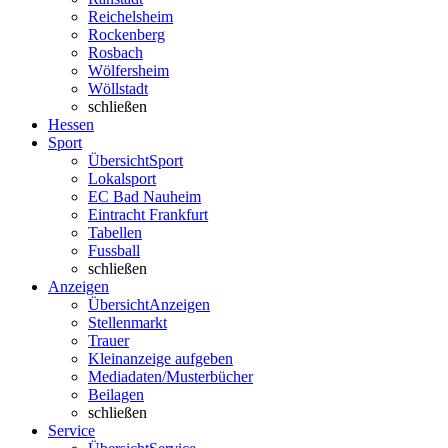
Reichelsheim
Rockenberg
Rosbach
Wölfersheim
Wöllstadt
schließen
Hessen
Sport
Übersicht
Sport
Lokalsport
EC Bad Nauheim
Eintracht Frankfurt
Tabellen
Fussball
schließen
Anzeigen
Übersicht
Anzeigen
Stellenmarkt
Trauer
Kleinanzeige aufgeben
Mediadaten/Musterbücher
Beilagen
schließen
Service