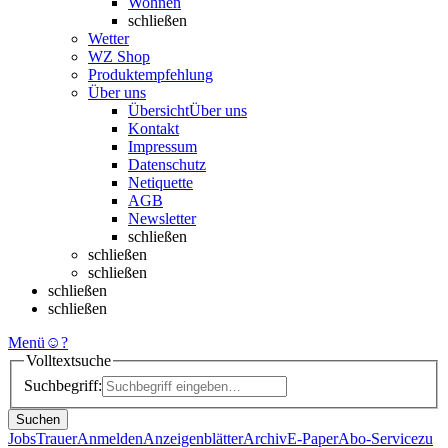
Wohnen
schließen
Wetter
WZ Shop
Produktempfehlung
Über uns
Übersicht
Über uns
Kontakt
Impressum
Datenschutz
Netiquette
AGB
Newsletter
schließen
schließen
schließen
schließen
schließen
Menü
☺
?
Volltextsuche
Suchbegriff:
Suchen
Jobs
Trauer
Anmelden
Anzeigenblätter
Archiv
E-Paper
Abo-Service
zu