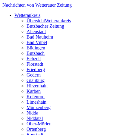
Nachrichten von Wetterauer Zeitung
Wetteraukreis
Übersicht
Wetteraukreis
Butzbacher Zeitung
Altenstadt
Bad Nauheim
Bad Vilbel
Büdingen
Butzbach
Echzell
Florstadt
Friedberg
Gedern
Glauburg
Hirzenhain
Karben
Kefenrod
Limeshain
Münzenberg
Nidda
Niddatal
Ober-Mörlen
Ortenberg
Ranstadt