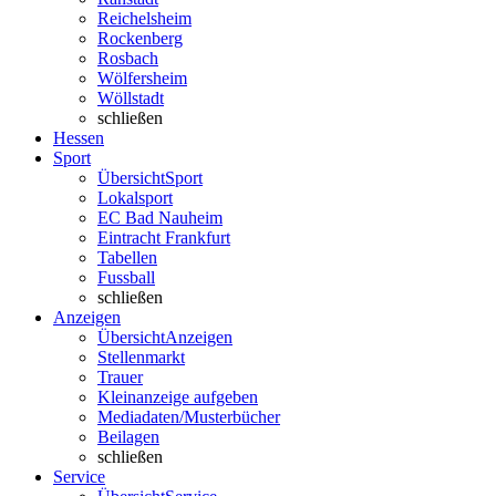
Reichelsheim
Rockenberg
Rosbach
Wölfersheim
Wöllstadt
schließen
Hessen
Sport
Übersicht
Sport
Lokalsport
EC Bad Nauheim
Eintracht Frankfurt
Tabellen
Fussball
schließen
Anzeigen
Übersicht
Anzeigen
Stellenmarkt
Trauer
Kleinanzeige aufgeben
Mediadaten/Musterbücher
Beilagen
schließen
Service