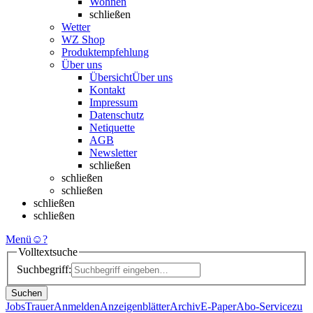
Wohnen
schließen
Wetter
WZ Shop
Produktempfehlung
Über uns
Übersicht
Über uns
Kontakt
Impressum
Datenschutz
Netiquette
AGB
Newsletter
schließen
schließen
schließen
schließen
schließen
Menü
☺
?
Volltextsuche
Suchbegriff:
Suchen
Jobs
Trauer
Anmelden
Anzeigenblätter
Archiv
E-Paper
Abo-Service
zu