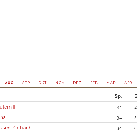
AUG
SEP
OKT
NOV
DEZ
FEB
MÄR
APR
Sp.
utern II
34
2
ens
34
2
usen-Karbach
34
2