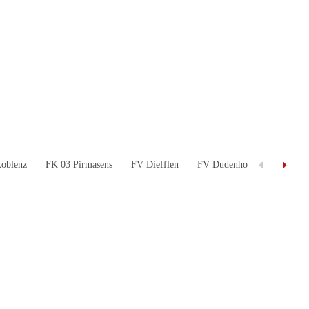
oblenz
FK 03 Pirmasens
FV Diefflen
FV Dudenhofen
FV Eng