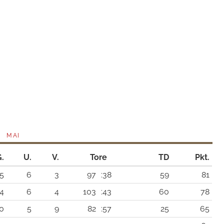
MAI
G.
U.
V.
Tore
TD
Pkt.
5
6
3
97
:38
59
81
4
6
4
103
:43
60
78
0
5
9
82
:57
25
65