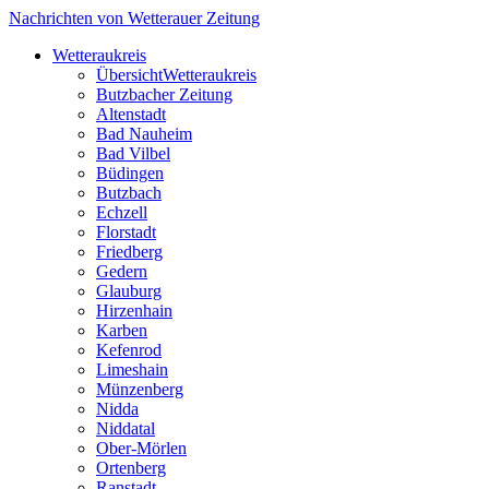
Nachrichten von Wetterauer Zeitung
Wetteraukreis
Übersicht
Wetteraukreis
Butzbacher Zeitung
Altenstadt
Bad Nauheim
Bad Vilbel
Büdingen
Butzbach
Echzell
Florstadt
Friedberg
Gedern
Glauburg
Hirzenhain
Karben
Kefenrod
Limeshain
Münzenberg
Nidda
Niddatal
Ober-Mörlen
Ortenberg
Ranstadt