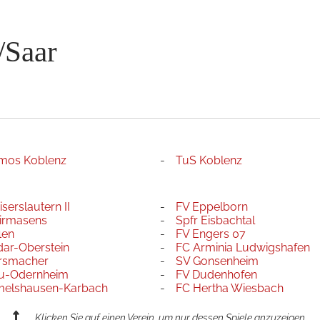
/Saar
mos Koblenz
TuS Koblenz
iserslautern II
FV Eppelborn
Pirmasens
Spfr Eisbachtal
len
FV Engers 07
dar-Oberstein
FC Arminia Ludwigshafen
rsmacher
SV Gonsenheim
u-Odernheim
FV Dudenhofen
elshausen-Karbach
FC Hertha Wiesbach
Klicken Sie auf einen Verein, um nur dessen Spiele anzuzeigen.