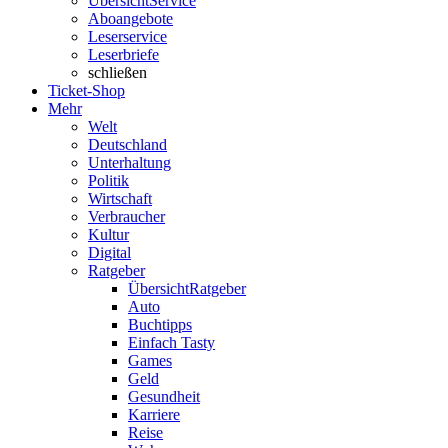
Übersicht
Service
Aboangebote
Leserservice
Leserbriefe
schließen
Ticket-Shop
Mehr
Welt
Deutschland
Unterhaltung
Politik
Wirtschaft
Verbraucher
Kultur
Digital
Ratgeber
Übersicht
Ratgeber
Auto
Buchtipps
Einfach Tasty
Games
Geld
Gesundheit
Karriere
Reise