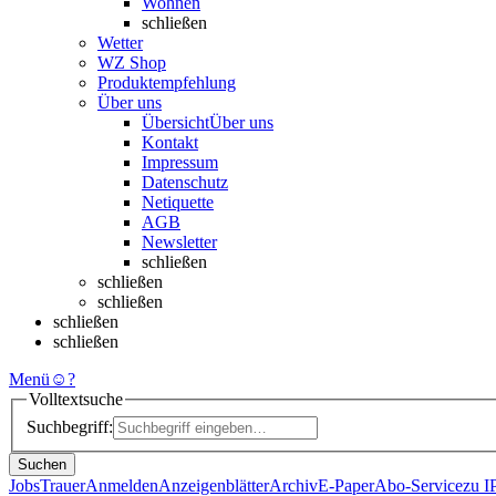
Wohnen
schließen
Wetter
WZ Shop
Produktempfehlung
Über uns
Übersicht
Über uns
Kontakt
Impressum
Datenschutz
Netiquette
AGB
Newsletter
schließen
schließen
schließen
schließen
schließen
Menü
☺
?
Volltextsuche
Suchbegriff:
Suchen
Jobs
Trauer
Anmelden
Anzeigenblätter
Archiv
E-Paper
Abo-Service
zu 