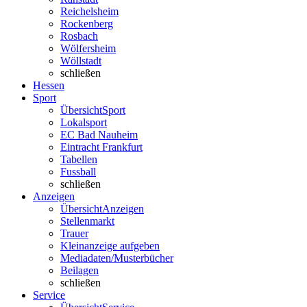
Reichelsheim
Rockenberg
Rosbach
Wölfersheim
Wöllstadt
schließen
Hessen
Sport
Übersicht
Sport
Lokalsport
EC Bad Nauheim
Eintracht Frankfurt
Tabellen
Fussball
schließen
Anzeigen
Übersicht
Anzeigen
Stellenmarkt
Trauer
Kleinanzeige aufgeben
Mediadaten/Musterbücher
Beilagen
schließen
Service