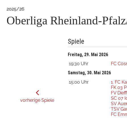
2025/26
Oberliga Rheinland-Pfalz
Spiele
Freitag, 29. Mai 2026
19:30 Uhr
FC Cos
Samstag, 30. Mai 2026
15:00 Uhr
1. FC Ka
FK 03 
FV Dieff
SC 07 I
vorherige Spiele
SV Aue
TSV Ga
FC Emm