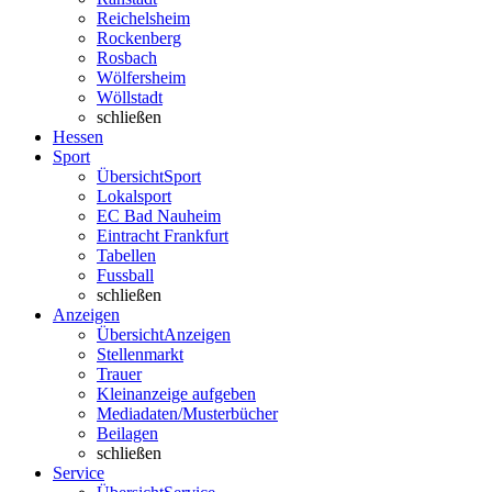
Reichelsheim
Rockenberg
Rosbach
Wölfersheim
Wöllstadt
schließen
Hessen
Sport
Übersicht
Sport
Lokalsport
EC Bad Nauheim
Eintracht Frankfurt
Tabellen
Fussball
schließen
Anzeigen
Übersicht
Anzeigen
Stellenmarkt
Trauer
Kleinanzeige aufgeben
Mediadaten/Musterbücher
Beilagen
schließen
Service