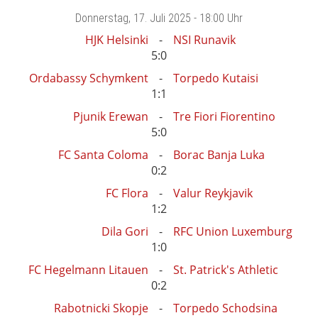
Donnerstag
, 17. Juli 2025 -
18:00 Uhr
HJK Helsinki
NSI Runavik
5:0
Ordabassy Schymkent
Torpedo Kutaisi
1:1
Pjunik Erewan
Tre Fiori Fiorentino
5:0
FC Santa Coloma
Borac Banja Luka
0:2
FC Flora
Valur Reykjavik
1:2
Dila Gori
RFC Union Luxemburg
1:0
FC Hegelmann Litauen
St. Patrick's Athletic
0:2
Rabotnicki Skopje
Torpedo Schodsina