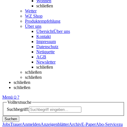
Wohnen
schließen
Wetter
WZ Shop
Produktempfehlung
Über uns
Übersicht
Über uns
Kontakt
Impressum
Datenschutz
Netiquette
AGB
Newsletter
schließen
schließen
schließen
schließen
schließen
Menü
☺
?
Volltextsuche
Suchbegriff:
Suchen
Jobs
Trauer
Anmelden
Anzeigenblätter
Archiv
E-Paper
Abo-Service
zu