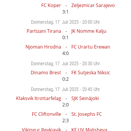
FC Koper
Zeljeznicar Sarajevo
3:1
Donnerstag
, 17. Juli 2025 -
20:00 Uhr
Partizani Tirana
JK Nomme Kalju
0:1
Njoman Hrodna
FC Urartu Erewan
4:0
Donnerstag
, 17. Juli 2025 -
20:30 Uhr
Dinamo Brest
FK Sutjeska Niksic
0:2
Donnerstag
, 17. Juli 2025 -
20:45 Uhr
Klaksvik Itrottarfelag
SJK Seinäjoki
2:0
FC Cliftonville
St. Josephs FC
2:3
Vikingur Reykjavik
KF UV Malisheva