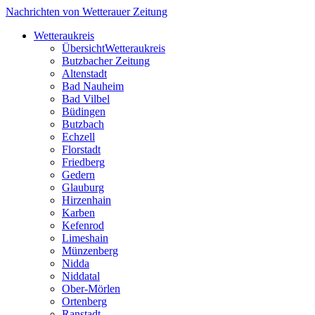
Nachrichten von Wetterauer Zeitung
Wetteraukreis
Übersicht
Wetteraukreis
Butzbacher Zeitung
Altenstadt
Bad Nauheim
Bad Vilbel
Büdingen
Butzbach
Echzell
Florstadt
Friedberg
Gedern
Glauburg
Hirzenhain
Karben
Kefenrod
Limeshain
Münzenberg
Nidda
Niddatal
Ober-Mörlen
Ortenberg
Ranstadt