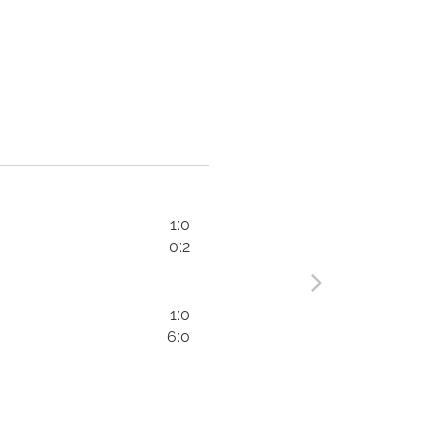
1:0
0:2
1:0
6:0