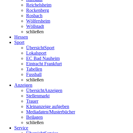
Reichelsheim
Rockenberg
Rosbach
Wölfersheim
Wöllstadt
schließen
Hessen
Sport
Übersicht
Sport
Lokalsport
EC Bad Nauheim
Eintracht Frankfurt
Tabellen
Fussball
schließen
Anzeigen
Übersicht
Anzeigen
Stellenmarkt
Trauer
Kleinanzeige aufgeben
Mediadaten/Musterbücher
Beilagen
schließen
Service