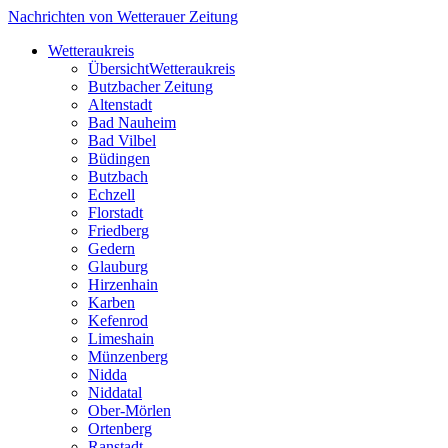
Nachrichten von Wetterauer Zeitung
Wetteraukreis
Übersicht
Wetteraukreis
Butzbacher Zeitung
Altenstadt
Bad Nauheim
Bad Vilbel
Büdingen
Butzbach
Echzell
Florstadt
Friedberg
Gedern
Glauburg
Hirzenhain
Karben
Kefenrod
Limeshain
Münzenberg
Nidda
Niddatal
Ober-Mörlen
Ortenberg
Ranstadt