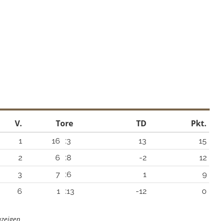
V.
Tore
TD
Pkt.
1
16
:3
13
15
2
6
:8
-2
12
3
7
:6
1
9
6
1
:13
-12
0
uzeigen.