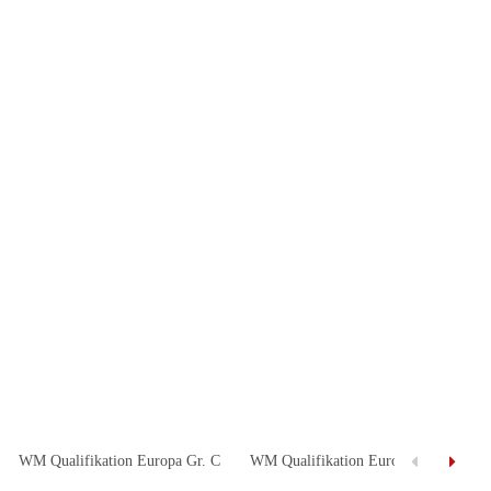
WM Qualifikation Europa Gr. C
WM Qualifikation Europa Gr. D
W