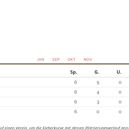
JAN
SEP
OKT
NOV
Sp.
G.
U.
6
5
0
6
4
0
6
3
0
6
0
0
auf einen Verein, um die Fieberkurve mit dessen Platzierungsverlauf anz