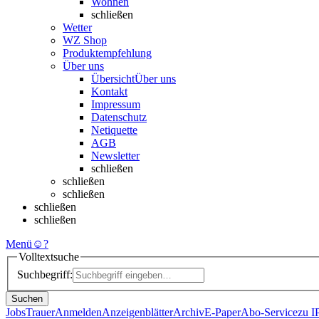
Wohnen
schließen
Wetter
WZ Shop
Produktempfehlung
Über uns
Übersicht
Über uns
Kontakt
Impressum
Datenschutz
Netiquette
AGB
Newsletter
schließen
schließen
schließen
schließen
schließen
Menü
☺
?
Volltextsuche
Suchbegriff:
Suchen
Jobs
Trauer
Anmelden
Anzeigenblätter
Archiv
E-Paper
Abo-Service
zu 