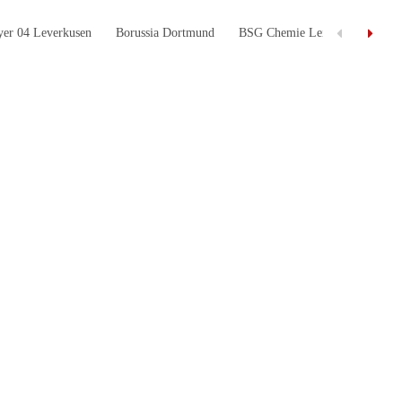
yer 04 Leverkusen
Borussia Dortmund
BSG Chemie Leipzig
Eintr