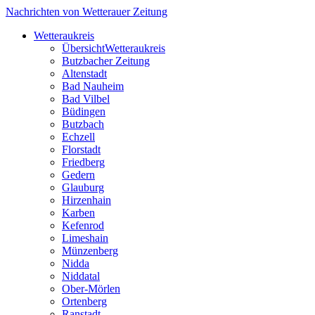
Nachrichten von Wetterauer Zeitung
Wetteraukreis
Übersicht
Wetteraukreis
Butzbacher Zeitung
Altenstadt
Bad Nauheim
Bad Vilbel
Büdingen
Butzbach
Echzell
Florstadt
Friedberg
Gedern
Glauburg
Hirzenhain
Karben
Kefenrod
Limeshain
Münzenberg
Nidda
Niddatal
Ober-Mörlen
Ortenberg
Ranstadt