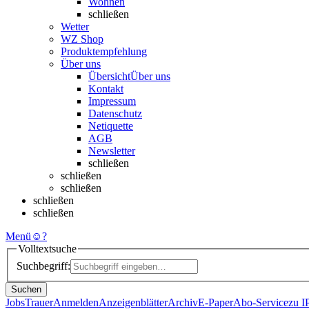
Wohnen
schließen
Wetter
WZ Shop
Produktempfehlung
Über uns
Übersicht
Über uns
Kontakt
Impressum
Datenschutz
Netiquette
AGB
Newsletter
schließen
schließen
schließen
schließen
schließen
Menü
☺
?
Volltextsuche
Suchbegriff:
Suchen
Jobs
Trauer
Anmelden
Anzeigenblätter
Archiv
E-Paper
Abo-Service
zu 