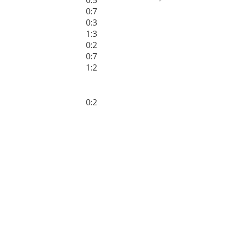
0:7
0:3
1:3
0:2
0:7
1:2
0:2