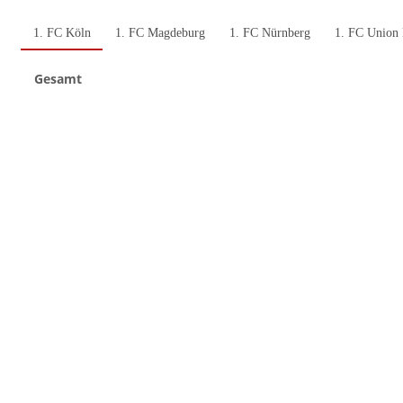
1. FC Köln
1. FC Magdeburg
1. FC Nürnberg
1. FC Union 
Gesamt