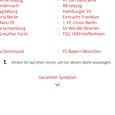
Andernach
RB Leipzig
Magdeburg
Hamburger SV
oria Berlin
Eintracht Frankfurt
Mainz 05
1. FC Union Berlin
toria Hamburg
SV Werder Bremen
Greuther Fürth
TSG 1899 Hoffenheim
ia Dortmund
FC Bayern München
Klicken Sie auf einen Verein, um nur dessen Spiele anzuzeigen.
Gesamter Spielplan