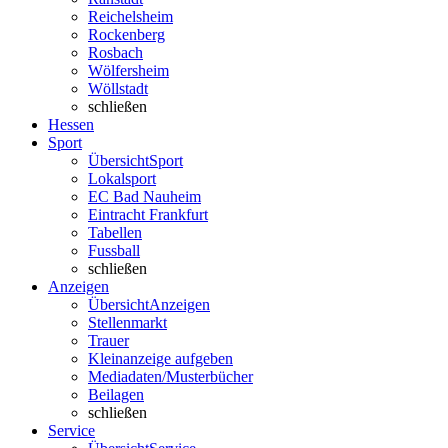
Reichelsheim
Rockenberg
Rosbach
Wölfersheim
Wöllstadt
schließen
Hessen
Sport
Übersicht
Sport
Lokalsport
EC Bad Nauheim
Eintracht Frankfurt
Tabellen
Fussball
schließen
Anzeigen
Übersicht
Anzeigen
Stellenmarkt
Trauer
Kleinanzeige aufgeben
Mediadaten/Musterbücher
Beilagen
schließen
Service