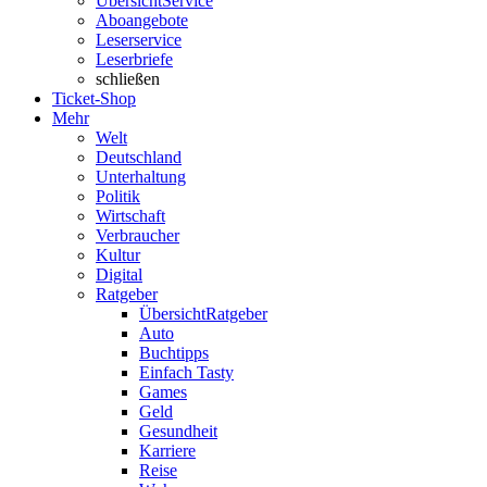
Übersicht
Service
Aboangebote
Leserservice
Leserbriefe
schließen
Ticket-Shop
Mehr
Welt
Deutschland
Unterhaltung
Politik
Wirtschaft
Verbraucher
Kultur
Digital
Ratgeber
Übersicht
Ratgeber
Auto
Buchtipps
Einfach Tasty
Games
Geld
Gesundheit
Karriere
Reise