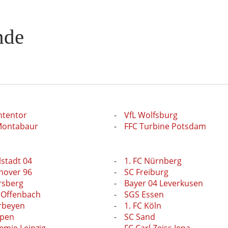
nde
ntentor
VfL Wolfsburg
 Montabaur
FFC Turbine Potsdam
lstadt 04
1. FC Nürnberg
nover 96
SC Freiburg
rsberg
Bayer 04 Leverkusen
 Offenbach
SGS Essen
rbeyen
1. FC Köln
pen
SC Sand
emie Leipzig
FC Carl Zeiss Jena