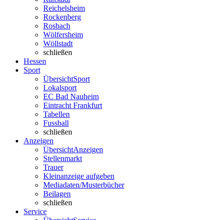
Reichelsheim
Rockenberg
Rosbach
Wölfersheim
Wöllstadt
schließen
Hessen
Sport
Übersicht
Sport
Lokalsport
EC Bad Nauheim
Eintracht Frankfurt
Tabellen
Fussball
schließen
Anzeigen
Übersicht
Anzeigen
Stellenmarkt
Trauer
Kleinanzeige aufgeben
Mediadaten/Musterbücher
Beilagen
schließen
Service