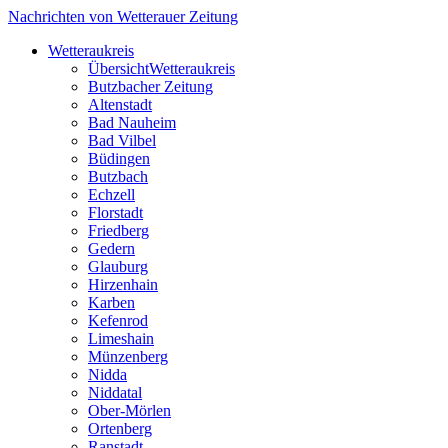
Nachrichten von Wetterauer Zeitung
Wetteraukreis
Übersicht
Wetteraukreis
Butzbacher Zeitung
Altenstadt
Bad Nauheim
Bad Vilbel
Büdingen
Butzbach
Echzell
Florstadt
Friedberg
Gedern
Glauburg
Hirzenhain
Karben
Kefenrod
Limeshain
Münzenberg
Nidda
Niddatal
Ober-Mörlen
Ortenberg
Ranstadt