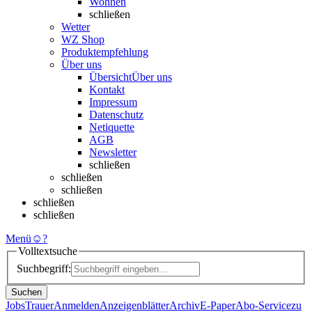
Wohnen
schließen
Wetter
WZ Shop
Produktempfehlung
Über uns
Übersicht
Über uns
Kontakt
Impressum
Datenschutz
Netiquette
AGB
Newsletter
schließen
schließen
schließen
schließen
schließen
Menü
☺
?
Volltextsuche
Suchbegriff:
Suchen
Jobs
Trauer
Anmelden
Anzeigenblätter
Archiv
E-Paper
Abo-Service
zu