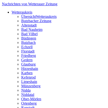
Nachrichten von Wetterauer Zeitung
Wetteraukreis
Übersicht
Wetteraukreis
Butzbacher Zeitung
Altenstadt
Bad Nauheim
Bad Vilbel
Büdingen
Butzbach
Echzell
Florstadt
Friedberg
Gedern
Glauburg
Hirzenhain
Karben
Kefenrod
Limeshain
Münzenberg
Nidda
Niddatal
Ober-Mörlen
Ortenberg
Ranstadt