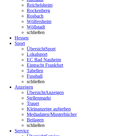
Reichelsheim
Rockenberg
Rosbach
Wölfersheim
Wöllstadt
schließen
Hessen
Sport
Übersicht
Sport
Lokalsport
EC Bad Nauheim
Eintracht Frankfurt
Tabellen
Fussball
schließen
Anzeigen
Übersicht
Anzeigen
Stellenmarkt
Trauer
Kleinanzeige aufgeben
Mediadaten/Musterbücher
Beilagen
schließen
Service