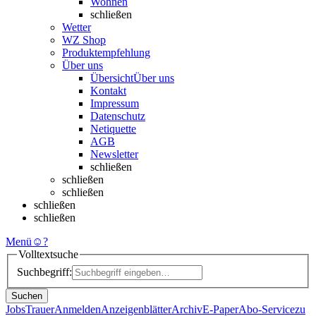
Wohnen
schließen
Wetter
WZ Shop
Produktempfehlung
Über uns
Übersicht
Über uns
Kontakt
Impressum
Datenschutz
Netiquette
AGB
Newsletter
schließen
schließen
schließen
schließen
schließen
Menü
☺
?
Volltextsuche
Suchbegriff:
Suchen
Jobs
Trauer
Anmelden
Anzeigenblätter
Archiv
E-Paper
Abo-Service
zu