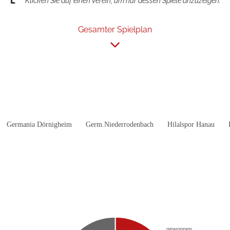
Klicken Sie auf einen Verein, um nur dessen Spiele anzuzeigen.
Gesamter Spielplan
Germania Dörnigheim
Germ.Niederrodenbach
Hilalspor Hanau