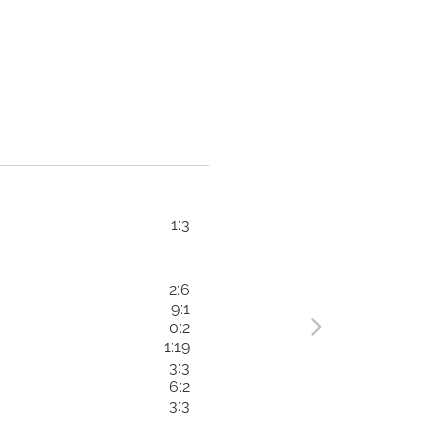
1:3
2:6
9:1
0:2
1:19
3:3
6:2
3:3