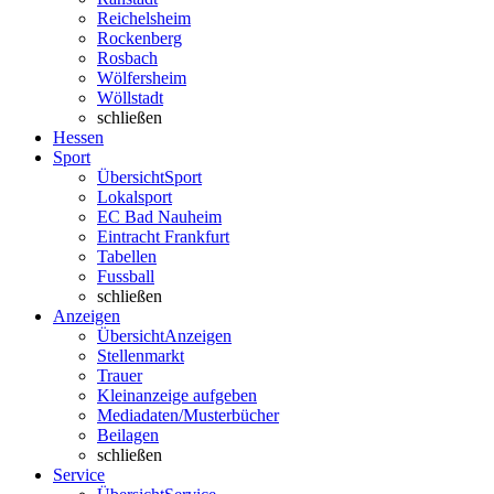
Reichelsheim
Rockenberg
Rosbach
Wölfersheim
Wöllstadt
schließen
Hessen
Sport
Übersicht
Sport
Lokalsport
EC Bad Nauheim
Eintracht Frankfurt
Tabellen
Fussball
schließen
Anzeigen
Übersicht
Anzeigen
Stellenmarkt
Trauer
Kleinanzeige aufgeben
Mediadaten/Musterbücher
Beilagen
schließen
Service