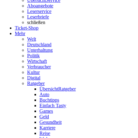
Übersicht
Service
Aboangebote
Leserservice
Leserbriefe
schließen
Ticket-Shop
Mehr
Welt
Deutschland
Unterhaltung
Politik
Wirtschaft
Verbraucher
Kultur
Digital
Ratgeber
Übersicht
Ratgeber
Auto
Buchtipps
Einfach Tasty
Games
Geld
Gesundheit
Karriere
Reise