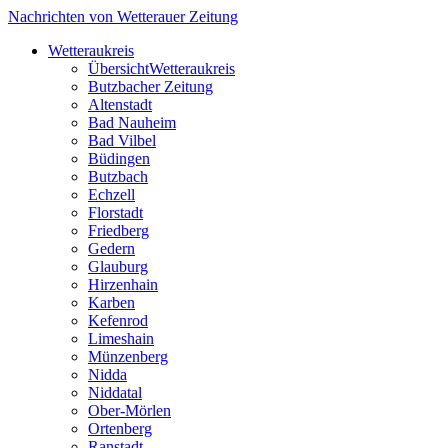
Nachrichten von Wetterauer Zeitung
Wetteraukreis
Übersicht
Wetteraukreis
Butzbacher Zeitung
Altenstadt
Bad Nauheim
Bad Vilbel
Büdingen
Butzbach
Echzell
Florstadt
Friedberg
Gedern
Glauburg
Hirzenhain
Karben
Kefenrod
Limeshain
Münzenberg
Nidda
Niddatal
Ober-Mörlen
Ortenberg
Ranstadt