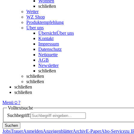
Wohnen
schließen
Wetter
WZ Shop
Produktempfehlung
Über uns
Übersicht
Über uns
Kontakt
Impressum
Datenschutz
Netiquette
AGB
Newsletter
schließen
schließen
schließen
schließen
schließen
Menü
☺
?
Volltextsuche
Suchbegriff:
Suchen
Jobs
Trauer
Anmelden
Anzeigenblätter
Archiv
E-Paper
Abo-Service
zu 