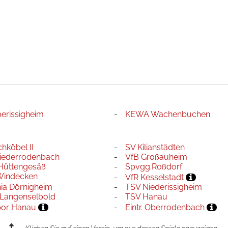
Oberissigheim
KEWA Wachenbuchen
hköbel II
SV Kilianstädten
iederrodenbach
VfB Großauheim
Hüttengesäß
Spvgg.Roßdorf
Windecken
VfR Kesselstadt
ia Dörnigheim
TSV Niederissigheim
 Langenselbold
TSV Hanau
por Hanau
Eintr. Oberrodenbach