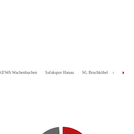
KEWA Wachenbuchen
Safakspor Hanau
SG Bruchköbel II
Spvgg.H