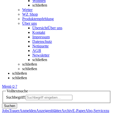
Wohnen
schließen
Wetter
WZ Shop
Produktempfehlung
Über uns
Übersicht
Über uns
Kontakt
Impressum
Datenschutz
Netiquette
AGB
Newsletter
schließen
schließen
schließen
schließen
schließen
Menü
☺
?
Volltextsuche
Suchbegriff:
Suchen
Jobs
Trauer
Anmelden
Anzeigenblätter
Archiv
E-Paper
Abo-Service
zu