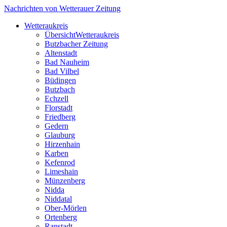
Nachrichten von Wetterauer Zeitung
Wetteraukreis
Übersicht
Wetteraukreis
Butzbacher Zeitung
Altenstadt
Bad Nauheim
Bad Vilbel
Büdingen
Butzbach
Echzell
Florstadt
Friedberg
Gedern
Glauburg
Hirzenhain
Karben
Kefenrod
Limeshain
Münzenberg
Nidda
Niddatal
Ober-Mörlen
Ortenberg
Ranstadt