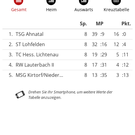
Gesamt
Heim
Auswärts
Kreuztabelle
Sp.
MP
Pkt.
1.
TSG Ahnatal
8
39
:9
16
:0
2.
ST Lohfelden
8
32
:16
12
:4
3.
TC Hess. Lichtenau
8
19
:29
5
:11
4.
RW Lauterbach II
8
17
:31
4
:12
5.
MSG Kirtorf/Niederklein/Homberg
8
13
:35
3
:13