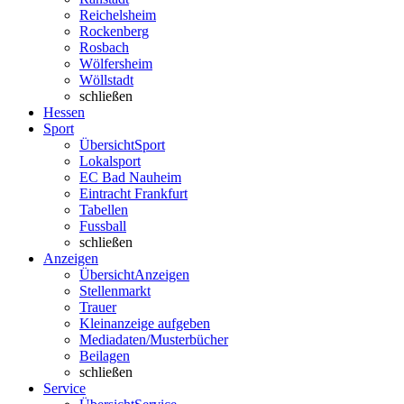
Reichelsheim
Rockenberg
Rosbach
Wölfersheim
Wöllstadt
schließen
Hessen
Sport
Übersicht
Sport
Lokalsport
EC Bad Nauheim
Eintracht Frankfurt
Tabellen
Fussball
schließen
Anzeigen
Übersicht
Anzeigen
Stellenmarkt
Trauer
Kleinanzeige aufgeben
Mediadaten/Musterbücher
Beilagen
schließen
Service