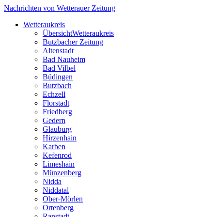
Nachrichten von Wetterauer Zeitung
Wetteraukreis
Übersicht
Wetteraukreis
Butzbacher Zeitung
Altenstadt
Bad Nauheim
Bad Vilbel
Büdingen
Butzbach
Echzell
Florstadt
Friedberg
Gedern
Glauburg
Hirzenhain
Karben
Kefenrod
Limeshain
Münzenberg
Nidda
Niddatal
Ober-Mörlen
Ortenberg
Ranstadt