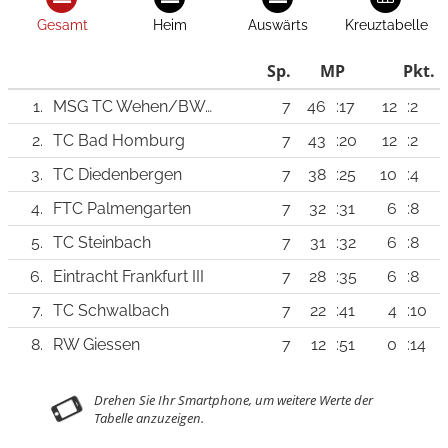
Gesamt
Heim
Auswärts
Kreuztabelle
Sp.
MP
Pkt.
1.
MSG TC Wehen/BW Taunusstein
7
46
:17
12
:2
2.
TC Bad Homburg
7
43
:20
12
:2
3.
TC Diedenbergen
7
38
:25
10
:4
4.
FTC Palmengarten
7
32
:31
6
:8
5.
TC Steinbach
7
31
:32
6
:8
6.
Eintracht Frankfurt III
7
28
:35
6
:8
7.
TC Schwalbach
7
22
:41
4
:10
8.
RW Giessen
7
12
:51
0
:14