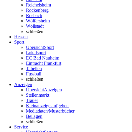
Reichelsheim
Rockenberg
Rosbach
Wölfersheim
Wöllstadt
schließen
Hessen
Sport
Übersicht
Sport
Lokalsport
EC Bad Nauheim
Eintracht Frankfurt
Tabellen
Fussball
schließen
Anzeigen
Übersicht
Anzeigen
Stellenmarkt
Trauer
Kleinanzeige aufgeben
Mediadaten/Musterbücher
Beilagen
schließen
Service