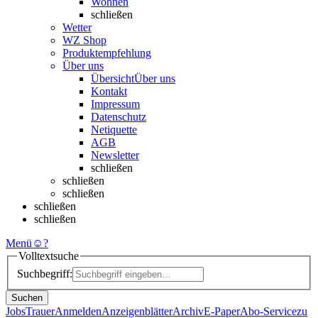
Wohnen
schließen
Wetter
WZ Shop
Produktempfehlung
Über uns
Übersicht
Über uns
Kontakt
Impressum
Datenschutz
Netiquette
AGB
Newsletter
schließen
schließen
schließen
schließen
schließen
Menü
☺
?
Volltextsuche
Suchbegriff:
Suchen
Jobs
Trauer
Anmelden
Anzeigenblätter
Archiv
E-Paper
Abo-Service
zu