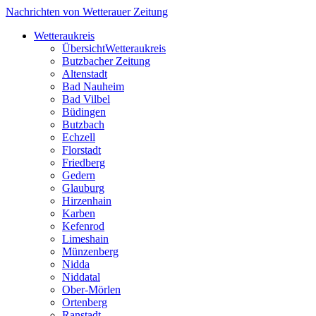
Nachrichten von Wetterauer Zeitung
Wetteraukreis
Übersicht
Wetteraukreis
Butzbacher Zeitung
Altenstadt
Bad Nauheim
Bad Vilbel
Büdingen
Butzbach
Echzell
Florstadt
Friedberg
Gedern
Glauburg
Hirzenhain
Karben
Kefenrod
Limeshain
Münzenberg
Nidda
Niddatal
Ober-Mörlen
Ortenberg
Ranstadt