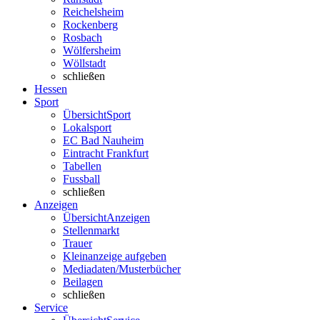
Reichelsheim
Rockenberg
Rosbach
Wölfersheim
Wöllstadt
schließen
Hessen
Sport
Übersicht
Sport
Lokalsport
EC Bad Nauheim
Eintracht Frankfurt
Tabellen
Fussball
schließen
Anzeigen
Übersicht
Anzeigen
Stellenmarkt
Trauer
Kleinanzeige aufgeben
Mediadaten/Musterbücher
Beilagen
schließen
Service