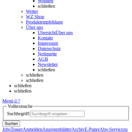
Wohnen
schließen
Wetter
WZ Shop
Produktempfehlung
Über uns
Übersicht
Über uns
Kontakt
Impressum
Datenschutz
Netiquette
AGB
Newsletter
schließen
schließen
schließen
schließen
schließen
Menü
☺
?
Volltextsuche
Suchbegriff:
Suchen
Jobs
Trauer
Anmelden
Anzeigenblätter
Archiv
E-Paper
Abo-Service
zu