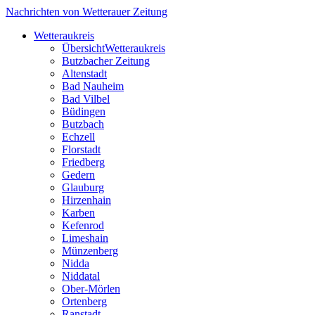
Nachrichten von Wetterauer Zeitung
Wetteraukreis
Übersicht
Wetteraukreis
Butzbacher Zeitung
Altenstadt
Bad Nauheim
Bad Vilbel
Büdingen
Butzbach
Echzell
Florstadt
Friedberg
Gedern
Glauburg
Hirzenhain
Karben
Kefenrod
Limeshain
Münzenberg
Nidda
Niddatal
Ober-Mörlen
Ortenberg
Ranstadt