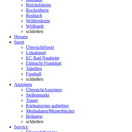
Reichelsheim
Rockenberg
Rosbach
Wölfersheim
Wöllstadt
schließen
Hessen
Sport
Übersicht
Sport
Lokalsport
EC Bad Nauheim
Eintracht Frankfurt
Tabellen
Fussball
schließen
Anzeigen
Übersicht
Anzeigen
Stellenmarkt
Trauer
Kleinanzeige aufgeben
Mediadaten/Musterbücher
Beilagen
schließen
Service