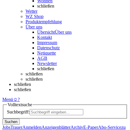
Wohnen
schließen
Wetter
WZ Shop
Produktempfehlung
Über uns
Übersicht
Über uns
Kontakt
Impressum
Datenschutz
Netiquette
AGB
Newsletter
schließen
schließen
schließen
schließen
schließen
Menü
☺
?
Volltextsuche
Suchbegriff:
Suchen
Jobs
Trauer
Anmelden
Anzeigenblätter
Archiv
E-Paper
Abo-Service
zu