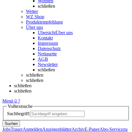
Wohnen
schließen
Wetter
WZ Shop
Produktempfehlung
Über uns
Übersicht
Über uns
Kontakt
Impressum
Datenschutz
Netiquette
AGB
Newsletter
schließen
schließen
schließen
schließen
schließen
Menü
☺
?
Volltextsuche
Suchbegriff:
Suchen
Jobs
Trauer
Anmelden
Anzeigenblätter
Archiv
E-Paper
Abo-Service
zu