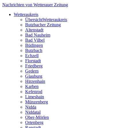
Nachrichten von Wetterauer Zeitung
Wetteraukreis
Übersicht
Wetteraukreis
Butzbacher Zeitung
Altenstadt
Bad Nauheim
Bad Vilbel
Büdingen
Butzbach
Echzell
Florstadt
Friedberg
Gedern
Glauburg
Hirzenhain
Karben
Kefenrod
Limeshain
Münzenberg
Nidda
Niddatal
Ober-Mörlen
Ortenberg
Ranstadt