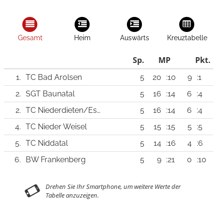
Gesamt
Heim
Auswärts
Kreuztabelle
Sp.
MP
Pkt.
1.
TC Bad Arolsen
5
20
:10
9
:1
2.
SGT Baunatal
5
16
:14
6
:4
2.
TC Niederdieten/Eschenburg
5
16
:14
6
:4
4.
TC Nieder Weisel
5
15
:15
5
:5
5.
TC Niddatal
5
14
:16
4
:6
6.
BW Frankenberg
5
9
:21
0
:10