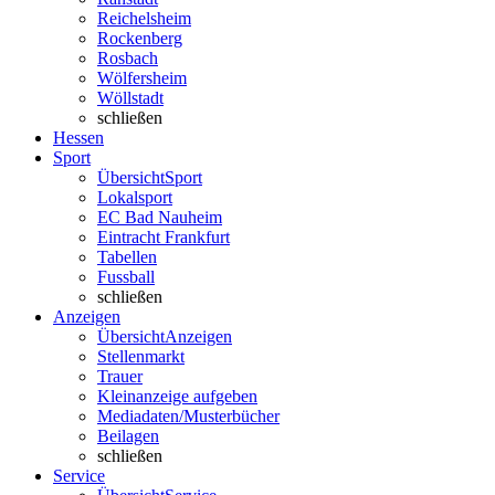
Reichelsheim
Rockenberg
Rosbach
Wölfersheim
Wöllstadt
schließen
Hessen
Sport
Übersicht
Sport
Lokalsport
EC Bad Nauheim
Eintracht Frankfurt
Tabellen
Fussball
schließen
Anzeigen
Übersicht
Anzeigen
Stellenmarkt
Trauer
Kleinanzeige aufgeben
Mediadaten/Musterbücher
Beilagen
schließen
Service