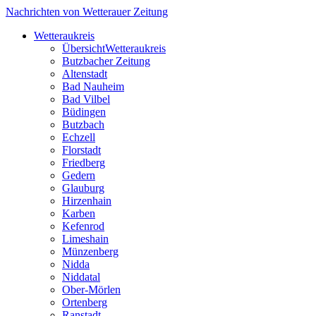
Nachrichten von Wetterauer Zeitung
Wetteraukreis
Übersicht
Wetteraukreis
Butzbacher Zeitung
Altenstadt
Bad Nauheim
Bad Vilbel
Büdingen
Butzbach
Echzell
Florstadt
Friedberg
Gedern
Glauburg
Hirzenhain
Karben
Kefenrod
Limeshain
Münzenberg
Nidda
Niddatal
Ober-Mörlen
Ortenberg
Ranstadt