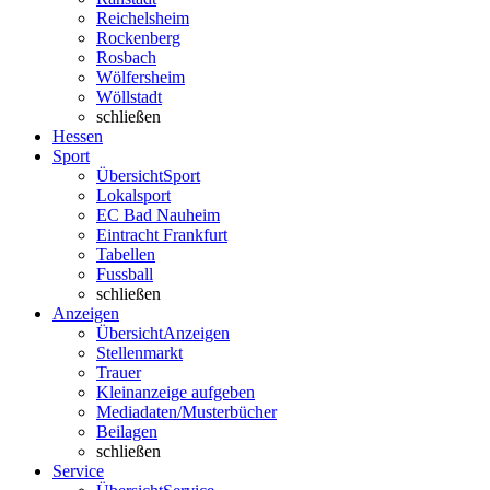
Reichelsheim
Rockenberg
Rosbach
Wölfersheim
Wöllstadt
schließen
Hessen
Sport
Übersicht
Sport
Lokalsport
EC Bad Nauheim
Eintracht Frankfurt
Tabellen
Fussball
schließen
Anzeigen
Übersicht
Anzeigen
Stellenmarkt
Trauer
Kleinanzeige aufgeben
Mediadaten/Musterbücher
Beilagen
schließen
Service