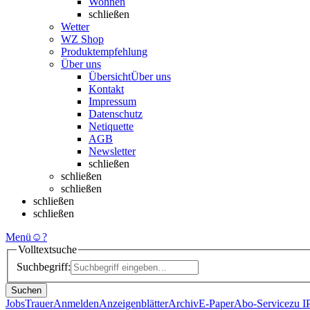
Wohnen
schließen
Wetter
WZ Shop
Produktempfehlung
Über uns
Übersicht
Über uns
Kontakt
Impressum
Datenschutz
Netiquette
AGB
Newsletter
schließen
schließen
schließen
schließen
schließen
Menü
☺
?
Volltextsuche
Suchbegriff:
Suchen
Jobs
Trauer
Anmelden
Anzeigenblätter
Archiv
E-Paper
Abo-Service
zu 