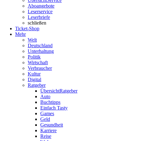
Übersicht
Service
Aboangebote
Leserservice
Leserbriefe
schließen
Ticket-Shop
Mehr
Welt
Deutschland
Unterhaltung
Politik
Wirtschaft
Verbraucher
Kultur
Digital
Ratgeber
Übersicht
Ratgeber
Auto
Buchtipps
Einfach Tasty
Games
Geld
Gesundheit
Karriere
Reise