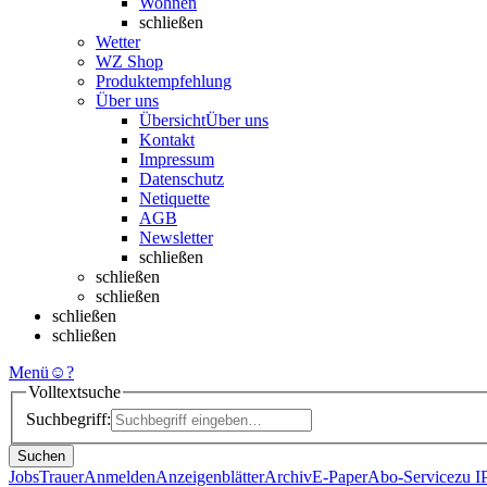
Wohnen
schließen
Wetter
WZ Shop
Produktempfehlung
Über uns
Übersicht
Über uns
Kontakt
Impressum
Datenschutz
Netiquette
AGB
Newsletter
schließen
schließen
schließen
schließen
schließen
Menü
☺
?
Volltextsuche
Suchbegriff:
Suchen
Jobs
Trauer
Anmelden
Anzeigenblätter
Archiv
E-Paper
Abo-Service
zu 