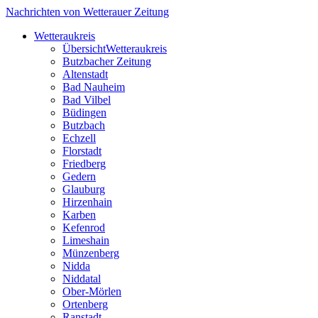
Nachrichten von Wetterauer Zeitung
Wetteraukreis
Übersicht
Wetteraukreis
Butzbacher Zeitung
Altenstadt
Bad Nauheim
Bad Vilbel
Büdingen
Butzbach
Echzell
Florstadt
Friedberg
Gedern
Glauburg
Hirzenhain
Karben
Kefenrod
Limeshain
Münzenberg
Nidda
Niddatal
Ober-Mörlen
Ortenberg
Ranstadt