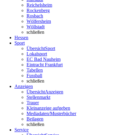
Reichelsheim
Rockenberg
Rosbach
Wölfersheim
Wöllstadt
schließen
Hessen
Sport
Übersicht
Sport
Lokalsport
EC Bad Nauheim
Eintracht Frankfurt
Tabellen
Fussball
schließen
Anzeigen
Übersicht
Anzeigen
Stellenmarkt
Trauer
Kleinanzeige aufgeben
Mediadaten/Musterbücher
Beilagen
schließen
Service