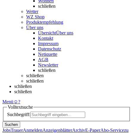
Wohnen
schließen
Wetter
WZ Shop
Produktempfehlung
Über uns
Übersicht
Über uns
Kontakt
Impressum
Datenschutz
Netiquette
AGB
Newsletter
schließen
schließen
schließen
schließen
schließen
Menü
☺
?
Volltextsuche
Suchbegriff:
Suchen
Jobs
Trauer
Anmelden
Anzeigenblätter
Archiv
E-Paper
Abo-Service
zu