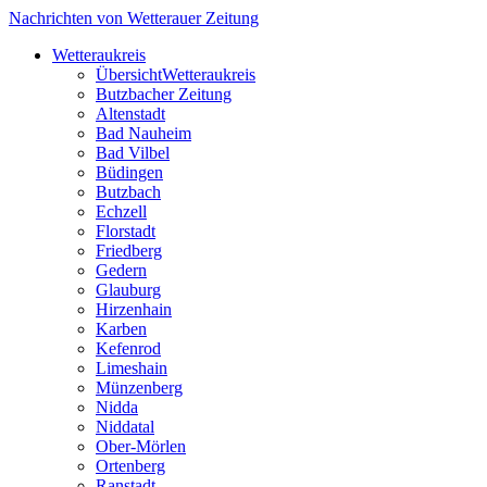
Nachrichten von Wetterauer Zeitung
Wetteraukreis
Übersicht
Wetteraukreis
Butzbacher Zeitung
Altenstadt
Bad Nauheim
Bad Vilbel
Büdingen
Butzbach
Echzell
Florstadt
Friedberg
Gedern
Glauburg
Hirzenhain
Karben
Kefenrod
Limeshain
Münzenberg
Nidda
Niddatal
Ober-Mörlen
Ortenberg
Ranstadt