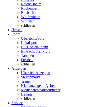
Reichelsheim
Rockenberg
Rosbach
Wölfersheim
Wöllstadt
schließen
Hessen
Sport
Übersicht
Sport
Lokalsport
EC Bad Nauheim
Eintracht Frankfurt
Tabellen
Fussball
schließen
Anzeigen
Übersicht
Anzeigen
Stellenmarkt
Trauer
Kleinanzeige aufgeben
Mediadaten/Musterbücher
Beilagen
schließen
Service