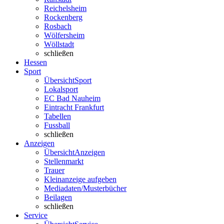
Reichelsheim
Rockenberg
Rosbach
Wölfersheim
Wöllstadt
schließen
Hessen
Sport
Übersicht
Sport
Lokalsport
EC Bad Nauheim
Eintracht Frankfurt
Tabellen
Fussball
schließen
Anzeigen
Übersicht
Anzeigen
Stellenmarkt
Trauer
Kleinanzeige aufgeben
Mediadaten/Musterbücher
Beilagen
schließen
Service