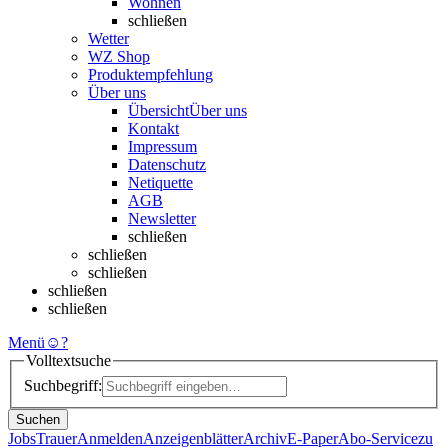
Wohnen
schließen
Wetter
WZ Shop
Produktempfehlung
Über uns
Übersicht
Über uns
Kontakt
Impressum
Datenschutz
Netiquette
AGB
Newsletter
schließen
schließen
schließen
schließen
schließen
Menü
☺
?
Volltextsuche
Suchbegriff:
Suchen
Jobs
Trauer
Anmelden
Anzeigenblätter
Archiv
E-Paper
Abo-Service
zu