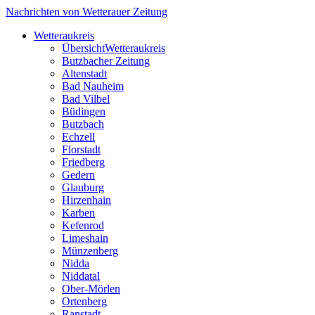
Nachrichten von Wetterauer Zeitung
Wetteraukreis
Übersicht
Wetteraukreis
Butzbacher Zeitung
Altenstadt
Bad Nauheim
Bad Vilbel
Büdingen
Butzbach
Echzell
Florstadt
Friedberg
Gedern
Glauburg
Hirzenhain
Karben
Kefenrod
Limeshain
Münzenberg
Nidda
Niddatal
Ober-Mörlen
Ortenberg
Ranstadt