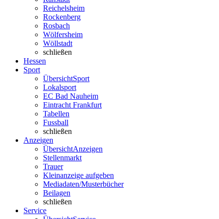
Reichelsheim
Rockenberg
Rosbach
Wölfersheim
Wöllstadt
schließen
Hessen
Sport
Übersicht
Sport
Lokalsport
EC Bad Nauheim
Eintracht Frankfurt
Tabellen
Fussball
schließen
Anzeigen
Übersicht
Anzeigen
Stellenmarkt
Trauer
Kleinanzeige aufgeben
Mediadaten/Musterbücher
Beilagen
schließen
Service