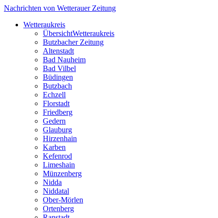
Nachrichten von Wetterauer Zeitung
Wetteraukreis
Übersicht
Wetteraukreis
Butzbacher Zeitung
Altenstadt
Bad Nauheim
Bad Vilbel
Büdingen
Butzbach
Echzell
Florstadt
Friedberg
Gedern
Glauburg
Hirzenhain
Karben
Kefenrod
Limeshain
Münzenberg
Nidda
Niddatal
Ober-Mörlen
Ortenberg
Ranstadt