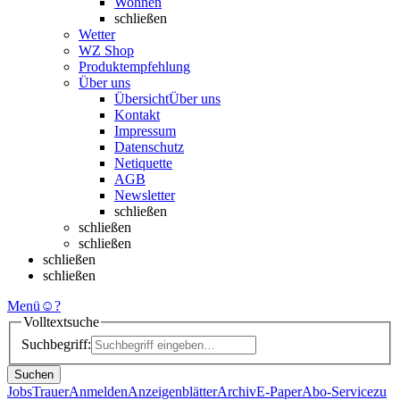
Wohnen
schließen
Wetter
WZ Shop
Produktempfehlung
Über uns
Übersicht
Über uns
Kontakt
Impressum
Datenschutz
Netiquette
AGB
Newsletter
schließen
schließen
schließen
schließen
schließen
Menü
☺
?
Volltextsuche
Suchbegriff:
Suchen
Jobs
Trauer
Anmelden
Anzeigenblätter
Archiv
E-Paper
Abo-Service
zu