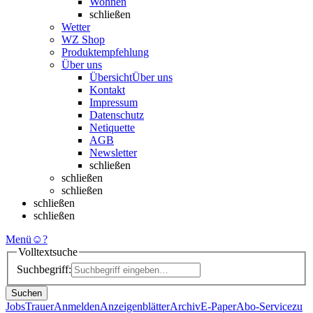
Wohnen
schließen
Wetter
WZ Shop
Produktempfehlung
Über uns
Übersicht
Über uns
Kontakt
Impressum
Datenschutz
Netiquette
AGB
Newsletter
schließen
schließen
schließen
schließen
schließen
Menü
☺
?
Volltextsuche
Suchbegriff:
Suchen
Jobs
Trauer
Anmelden
Anzeigenblätter
Archiv
E-Paper
Abo-Service
zu