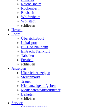
Reichelsheim
Rockenberg
Rosbach
Wölfersheim
Wöllstadt
schließen
Hessen
Sport
Übersicht
Sport
Lokalsport
EC Bad Nauheim
Eintracht Frankfurt
Tabellen
Fussball
schließen
Anzeigen
Übersicht
Anzeigen
Stellenmarkt
Trauer
Kleinanzeige aufgeben
Mediadaten/Musterbücher
Beilagen
schließen
Service