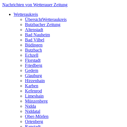
Nachrichten von Wetterauer Zeitung
Wetteraukreis
Übersicht
Wetteraukreis
Butzbacher Zeitung
Altenstadt
Bad Nauheim
Bad Vilbel
Büdingen
Butzbach
Echzell
Florstadt
Friedberg
Gedern
Glauburg
Hirzenhain
Karben
Kefenrod
Limeshain
Münzenberg
Nidda
Niddatal
Ober-Mörlen
Ortenberg
Ranstadt