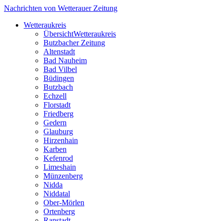
Nachrichten von Wetterauer Zeitung
Wetteraukreis
Übersicht
Wetteraukreis
Butzbacher Zeitung
Altenstadt
Bad Nauheim
Bad Vilbel
Büdingen
Butzbach
Echzell
Florstadt
Friedberg
Gedern
Glauburg
Hirzenhain
Karben
Kefenrod
Limeshain
Münzenberg
Nidda
Niddatal
Ober-Mörlen
Ortenberg
Ranstadt