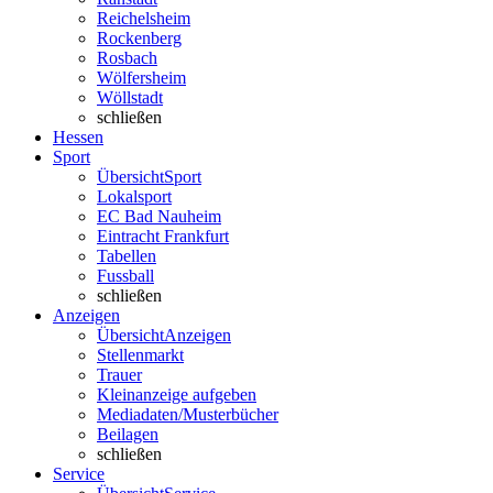
Reichelsheim
Rockenberg
Rosbach
Wölfersheim
Wöllstadt
schließen
Hessen
Sport
Übersicht
Sport
Lokalsport
EC Bad Nauheim
Eintracht Frankfurt
Tabellen
Fussball
schließen
Anzeigen
Übersicht
Anzeigen
Stellenmarkt
Trauer
Kleinanzeige aufgeben
Mediadaten/Musterbücher
Beilagen
schließen
Service