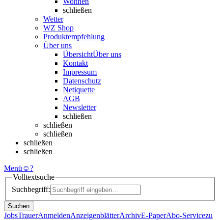
Wohnen
schließen
Wetter
WZ Shop
Produktempfehlung
Über uns
Übersicht
Über uns
Kontakt
Impressum
Datenschutz
Netiquette
AGB
Newsletter
schließen
schließen
schließen
schließen
schließen
Menü
☺
?
Volltextsuche
Suchbegriff:
Suchen
Jobs
Trauer
Anmelden
Anzeigenblätter
Archiv
E-Paper
Abo-Service
zu