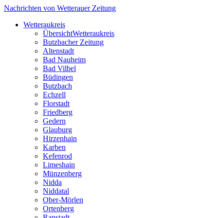
Nachrichten von Wetterauer Zeitung
Wetteraukreis
Übersicht
Wetteraukreis
Butzbacher Zeitung
Altenstadt
Bad Nauheim
Bad Vilbel
Büdingen
Butzbach
Echzell
Florstadt
Friedberg
Gedern
Glauburg
Hirzenhain
Karben
Kefenrod
Limeshain
Münzenberg
Nidda
Niddatal
Ober-Mörlen
Ortenberg
Ranstadt