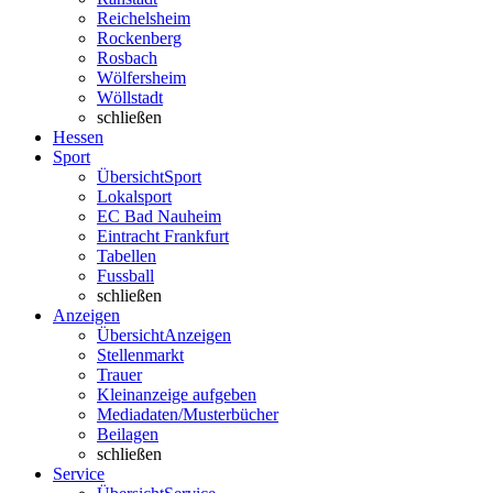
Reichelsheim
Rockenberg
Rosbach
Wölfersheim
Wöllstadt
schließen
Hessen
Sport
Übersicht
Sport
Lokalsport
EC Bad Nauheim
Eintracht Frankfurt
Tabellen
Fussball
schließen
Anzeigen
Übersicht
Anzeigen
Stellenmarkt
Trauer
Kleinanzeige aufgeben
Mediadaten/Musterbücher
Beilagen
schließen
Service