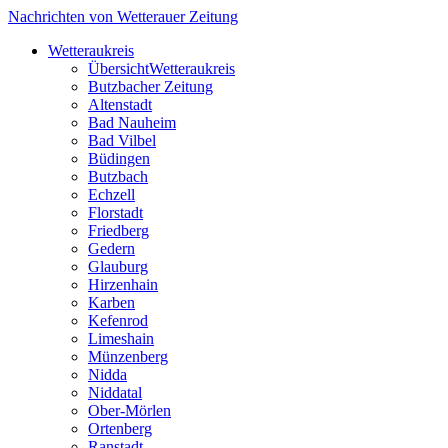
Nachrichten von Wetterauer Zeitung
Wetteraukreis
Übersicht
Wetteraukreis
Butzbacher Zeitung
Altenstadt
Bad Nauheim
Bad Vilbel
Büdingen
Butzbach
Echzell
Florstadt
Friedberg
Gedern
Glauburg
Hirzenhain
Karben
Kefenrod
Limeshain
Münzenberg
Nidda
Niddatal
Ober-Mörlen
Ortenberg
Ranstadt