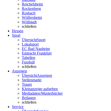
Reichelsheim
Rockenberg
Rosbach
Wölfersheim
Wöllstadt
schließen
Hessen
Sport
Übersicht
Sport
Lokalsport
EC Bad Nauheim
Eintracht Frankfurt
Tabellen
Fussball
schließen
Anzeigen
Übersicht
Anzeigen
Stellenmarkt
Trauer
Kleinanzeige aufgeben
Mediadaten/Musterbücher
Beilagen
schließen
Service