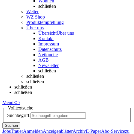
Wohnen
schließen
Wetter
WZ Shop
Produktempfehlung
Über uns
Übersicht
Über uns
Kontakt
Impressum
Datenschutz
Netiquette
AGB
Newsletter
schließen
schließen
schließen
schließen
schließen
Menü
☺
?
Volltextsuche
Suchbegriff:
Suchen
Jobs
Trauer
Anmelden
Anzeigenblätter
Archiv
E-Paper
Abo-Service
zu