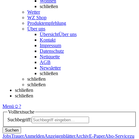
Wohnen
schließen
Wetter
WZ Shop
Produktempfehlung
Über uns
Übersicht
Über uns
Kontakt
Impressum
Datenschutz
Netiquette
AGB
Newsletter
schließen
schließen
schließen
schließen
schließen
Menü
☺
?
Volltextsuche
Suchbegriff:
Suchen
Jobs
Trauer
Anmelden
Anzeigenblätter
Archiv
E-Paper
Abo-Service
zu