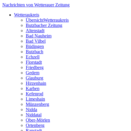
Nachrichten von Wetterauer Zeitung
Wetteraukreis
Übersicht
Wetteraukreis
Butzbacher Zeitung
Altenstadt
Bad Nauheim
Bad Vilbel
Büdingen
Butzbach
Echzell
Florstadt
Friedberg
Gedern
Glauburg
Hirzenhain
Karben
Kefenrod
Limeshain
Münzenberg
Nidda
Niddatal
Ober-Mörlen
Ortenberg
Ranstadt