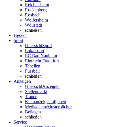
Reichelsheim
Rockenberg
Rosbach
Wölfersheim
Wöllstadt
schließen
Hessen
Sport
Übersicht
Sport
Lokalsport
EC Bad Nauheim
Eintracht Frankfurt
Tabellen
Fussball
schließen
Anzeigen
Übersicht
Anzeigen
Stellenmarkt
Trauer
Kleinanzeige aufgeben
Mediadaten/Musterbücher
Beilagen
schließen
Service