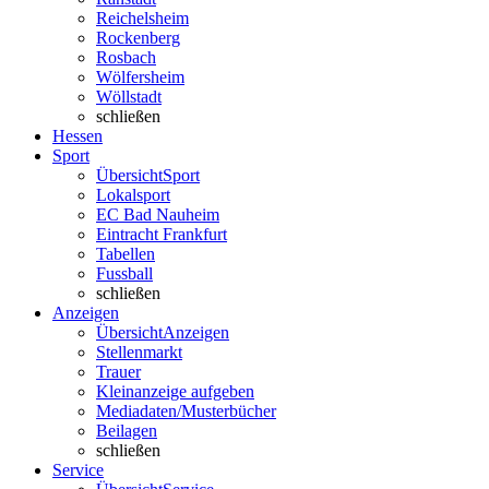
Reichelsheim
Rockenberg
Rosbach
Wölfersheim
Wöllstadt
schließen
Hessen
Sport
Übersicht
Sport
Lokalsport
EC Bad Nauheim
Eintracht Frankfurt
Tabellen
Fussball
schließen
Anzeigen
Übersicht
Anzeigen
Stellenmarkt
Trauer
Kleinanzeige aufgeben
Mediadaten/Musterbücher
Beilagen
schließen
Service