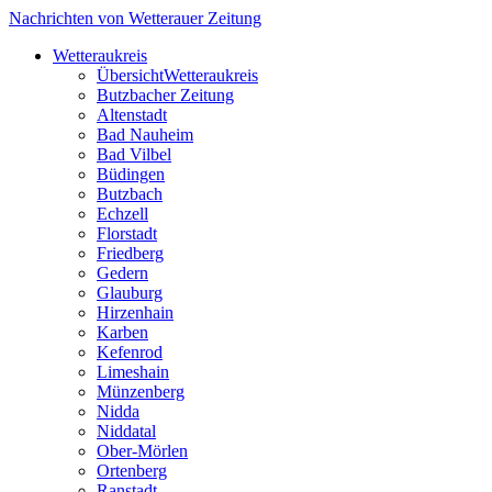
Nachrichten von Wetterauer Zeitung
Wetteraukreis
Übersicht
Wetteraukreis
Butzbacher Zeitung
Altenstadt
Bad Nauheim
Bad Vilbel
Büdingen
Butzbach
Echzell
Florstadt
Friedberg
Gedern
Glauburg
Hirzenhain
Karben
Kefenrod
Limeshain
Münzenberg
Nidda
Niddatal
Ober-Mörlen
Ortenberg
Ranstadt