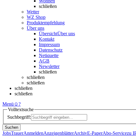
Wohnen
schließen
Wetter
WZ Shop
Produktempfehlung
Über uns
Übersicht
Über uns
Kontakt
Impressum
Datenschutz
Netiquette
AGB
Newsletter
schließen
schließen
schließen
schließen
schließen
Menü
☺
?
Volltextsuche
Suchbegriff:
Suchen
Jobs
Trauer
Anmelden
Anzeigenblätter
Archiv
E-Paper
Abo-Service
zu 