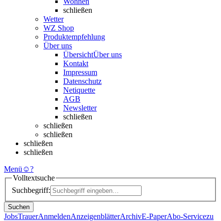
Wohnen
schließen
Wetter
WZ Shop
Produktempfehlung
Über uns
Übersicht
Über uns
Kontakt
Impressum
Datenschutz
Netiquette
AGB
Newsletter
schließen
schließen
schließen
schließen
schließen
Menü
☺
?
Volltextsuche
Suchbegriff:
Suchen
Jobs
Trauer
Anmelden
Anzeigenblätter
Archiv
E-Paper
Abo-Service
zu