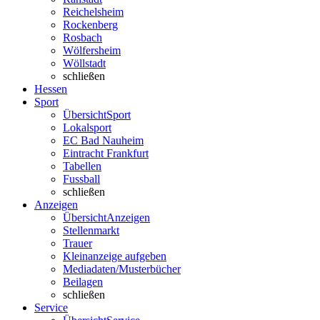
Reichelsheim
Rockenberg
Rosbach
Wölfersheim
Wöllstadt
schließen
Hessen
Sport
Übersicht
Sport
Lokalsport
EC Bad Nauheim
Eintracht Frankfurt
Tabellen
Fussball
schließen
Anzeigen
Übersicht
Anzeigen
Stellenmarkt
Trauer
Kleinanzeige aufgeben
Mediadaten/Musterbücher
Beilagen
schließen
Service