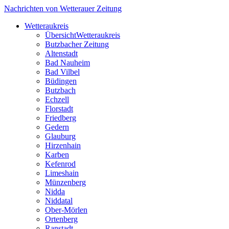
Nachrichten von Wetterauer Zeitung
Wetteraukreis
Übersicht
Wetteraukreis
Butzbacher Zeitung
Altenstadt
Bad Nauheim
Bad Vilbel
Büdingen
Butzbach
Echzell
Florstadt
Friedberg
Gedern
Glauburg
Hirzenhain
Karben
Kefenrod
Limeshain
Münzenberg
Nidda
Niddatal
Ober-Mörlen
Ortenberg
Ranstadt