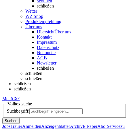
Wohnen
schließen
Wetter
WZ Shop
Produktempfehlung
Über uns
Übersicht
Über uns
Kontakt
Impressum
Datenschutz
Netiquette
AGB
Newsletter
schließen
schließen
schließen
schließen
schließen
Menü
☺
?
Volltextsuche
Suchbegriff:
Suchen
Jobs
Trauer
Anmelden
Anzeigenblätter
Archiv
E-Paper
Abo-Service
zu