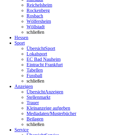
Reichelsheim
Rockenberg
Rosbach
Wölfersheim
Wöllstadt
schließen
Hessen
Sport
Übersicht
Sport
Lokalsport
EC Bad Nauheim
Eintracht Frankfurt
Tabellen
Fussball
schließen
Anzeigen
Übersicht
Anzeigen
Stellenmarkt
Trauer
Kleinanzeige aufgeben
Mediadaten/Musterbücher
Beilagen
schließen
Service