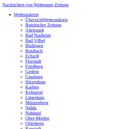
Nachrichten von Wetterauer Zeitung
Wetteraukreis
Übersicht
Wetteraukreis
Butzbacher Zeitung
Altenstadt
Bad Nauheim
Bad Vilbel
Büdingen
Butzbach
Echzell
Florstadt
Friedberg
Gedern
Glauburg
Hirzenhain
Karben
Kefenrod
Limeshain
Münzenberg
Nidda
Niddatal
Ober-Mörlen
Ortenberg
Ranstadt