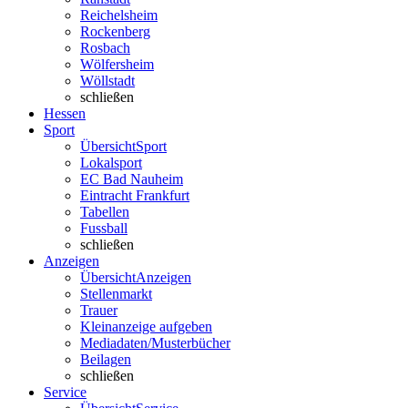
Reichelsheim
Rockenberg
Rosbach
Wölfersheim
Wöllstadt
schließen
Hessen
Sport
Übersicht
Sport
Lokalsport
EC Bad Nauheim
Eintracht Frankfurt
Tabellen
Fussball
schließen
Anzeigen
Übersicht
Anzeigen
Stellenmarkt
Trauer
Kleinanzeige aufgeben
Mediadaten/Musterbücher
Beilagen
schließen
Service