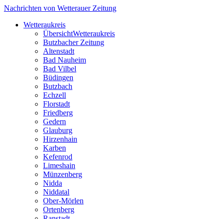
Nachrichten von Wetterauer Zeitung
Wetteraukreis
Übersicht
Wetteraukreis
Butzbacher Zeitung
Altenstadt
Bad Nauheim
Bad Vilbel
Büdingen
Butzbach
Echzell
Florstadt
Friedberg
Gedern
Glauburg
Hirzenhain
Karben
Kefenrod
Limeshain
Münzenberg
Nidda
Niddatal
Ober-Mörlen
Ortenberg
Ranstadt