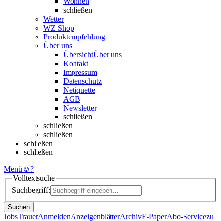
Wohnen
schließen
Wetter
WZ Shop
Produktempfehlung
Über uns
Übersicht
Über uns
Kontakt
Impressum
Datenschutz
Netiquette
AGB
Newsletter
schließen
schließen
schließen
schließen
schließen
Menü
☺
?
Volltextsuche
Suchbegriff:
Suchen
Jobs
Trauer
Anmelden
Anzeigenblätter
Archiv
E-Paper
Abo-Service
zu