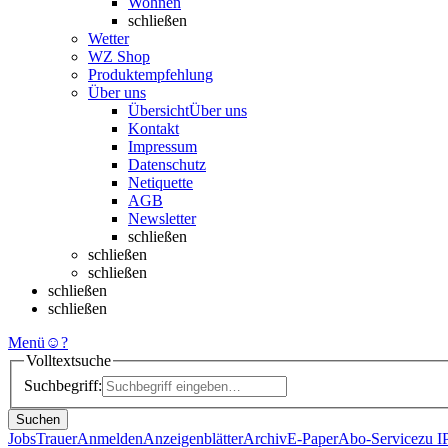
Wohnen
schließen
Wetter
WZ Shop
Produktempfehlung
Über uns
Übersicht
Über uns
Kontakt
Impressum
Datenschutz
Netiquette
AGB
Newsletter
schließen
schließen
schließen
schließen
schließen
Menü
☺
?
Volltextsuche
Suchbegriff:
Suchen
Jobs
Trauer
Anmelden
Anzeigenblätter
Archiv
E-Paper
Abo-Service
zu 