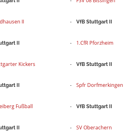
FSV 08 Bissingen
ttgart II
dhausen II
VfB Stuttgart II
1.CfR Pforzheim
ttgart II
ttgarter Kickers
VfB Stuttgart II
Spfr Dorfmerkingen
ttgart II
eiberg Fußball
VfB Stuttgart II
SV Oberachern
ttgart II