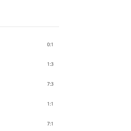
0:1
1:3
7:3
1:1
7:1