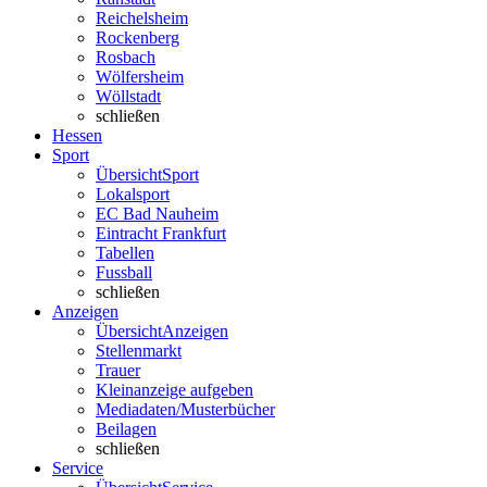
Reichelsheim
Rockenberg
Rosbach
Wölfersheim
Wöllstadt
schließen
Hessen
Sport
Übersicht
Sport
Lokalsport
EC Bad Nauheim
Eintracht Frankfurt
Tabellen
Fussball
schließen
Anzeigen
Übersicht
Anzeigen
Stellenmarkt
Trauer
Kleinanzeige aufgeben
Mediadaten/Musterbücher
Beilagen
schließen
Service