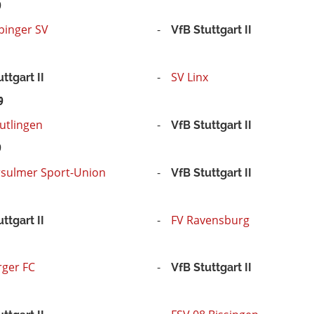
9
pinger SV
VfB Stuttgart II
SV Linx
ttgart II
9
utlingen
VfB Stuttgart II
9
sulmer Sport-Union
VfB Stuttgart II
FV Ravensburg
ttgart II
rger FC
VfB Stuttgart II