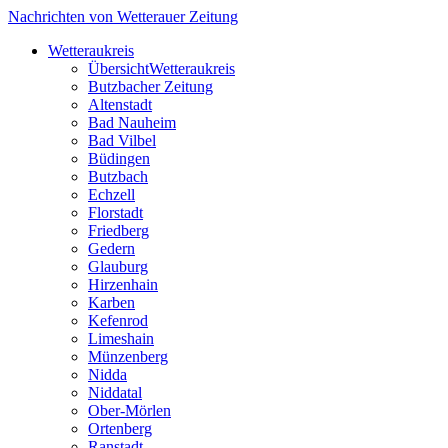
Nachrichten von Wetterauer Zeitung
Wetteraukreis
Übersicht
Wetteraukreis
Butzbacher Zeitung
Altenstadt
Bad Nauheim
Bad Vilbel
Büdingen
Butzbach
Echzell
Florstadt
Friedberg
Gedern
Glauburg
Hirzenhain
Karben
Kefenrod
Limeshain
Münzenberg
Nidda
Niddatal
Ober-Mörlen
Ortenberg
Ranstadt