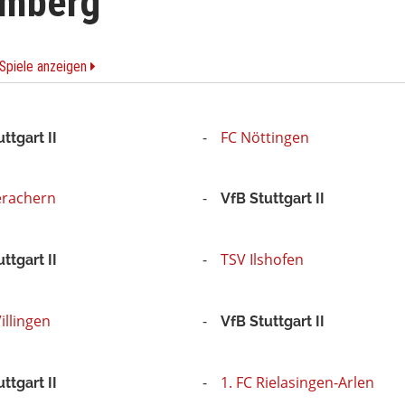
emberg
 Spiele anzeigen
FC Nöttingen
ttgart II
erachern
VfB Stuttgart II
TSV Ilshofen
ttgart II
illingen
VfB Stuttgart II
1. FC Rielasingen-Arlen
ttgart II