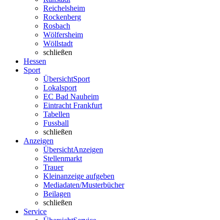
Reichelsheim
Rockenberg
Rosbach
Wölfersheim
Wöllstadt
schließen
Hessen
Sport
Übersicht
Sport
Lokalsport
EC Bad Nauheim
Eintracht Frankfurt
Tabellen
Fussball
schließen
Anzeigen
Übersicht
Anzeigen
Stellenmarkt
Trauer
Kleinanzeige aufgeben
Mediadaten/Musterbücher
Beilagen
schließen
Service