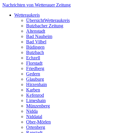
Nachrichten von Wetterauer Zeitung
Wetteraukreis
Übersicht
Wetteraukreis
Butzbacher Zeitung
Altenstadt
Bad Nauheim
Bad Vilbel
Büdingen
Butzbach
Echzell
Florstadt
Friedberg
Gedern
Glauburg
Hirzenhain
Karben
Kefenrod
Limeshain
Münzenberg
Nidda
Niddatal
Ober-Mörlen
Ortenberg
Ranstadt