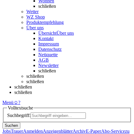
Wohnen
schließen
Wetter
WZ Shop
Produktempfehlung
Über uns
Übersicht
Über uns
Kontakt
Impressum
Datenschutz
Netiquette
AGB
Newsletter
schließen
schließen
schließen
schließen
schließen
Menü
☺
?
Volltextsuche
Suchbegriff:
Suchen
Jobs
Trauer
Anmelden
Anzeigenblätter
Archiv
E-Paper
Abo-Service
zu