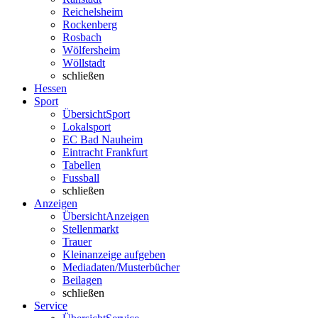
Reichelsheim
Rockenberg
Rosbach
Wölfersheim
Wöllstadt
schließen
Hessen
Sport
Übersicht
Sport
Lokalsport
EC Bad Nauheim
Eintracht Frankfurt
Tabellen
Fussball
schließen
Anzeigen
Übersicht
Anzeigen
Stellenmarkt
Trauer
Kleinanzeige aufgeben
Mediadaten/Musterbücher
Beilagen
schließen
Service