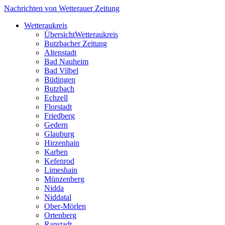
Nachrichten von Wetterauer Zeitung
Wetteraukreis
Übersicht
Wetteraukreis
Butzbacher Zeitung
Altenstadt
Bad Nauheim
Bad Vilbel
Büdingen
Butzbach
Echzell
Florstadt
Friedberg
Gedern
Glauburg
Hirzenhain
Karben
Kefenrod
Limeshain
Münzenberg
Nidda
Niddatal
Ober-Mörlen
Ortenberg
Ranstadt