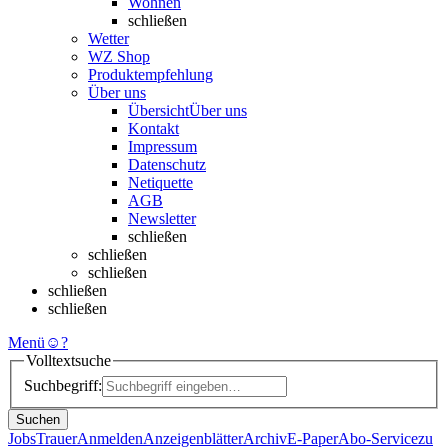
Wohnen
schließen
Wetter
WZ Shop
Produktempfehlung
Über uns
Übersicht
Über uns
Kontakt
Impressum
Datenschutz
Netiquette
AGB
Newsletter
schließen
schließen
schließen
schließen
schließen
Menü
☺
?
Volltextsuche
Suchbegriff:
Suchen
Jobs
Trauer
Anmelden
Anzeigenblätter
Archiv
E-Paper
Abo-Service
zu