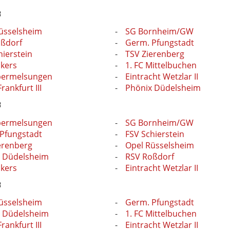
3
üsselsheim
SG Bornheim/GW
ßdorf
Germ. Pfungstadt
hierstein
TSV Zierenberg
kers
1. FC Mittelbuchen
bermelsungen
Eintracht Wetzlar II
Frankfurt III
Phönix Düdelsheim
3
bermelsungen
SG Bornheim/GW
Pfungstadt
FSV Schierstein
erenberg
Opel Rüsselsheim
 Düdelsheim
RSV Roßdorf
kers
Eintracht Wetzlar II
3
üsselsheim
Germ. Pfungstadt
 Düdelsheim
1. FC Mittelbuchen
Frankfurt III
Eintracht Wetzlar II