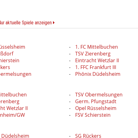
Nur aktuelle Spiele anzeigen
üsselsheim
1. FC Mittelbuchen
ßdorf
TSV Zierenberg
hierstein
Eintracht Wetzlar II
kers
1. FFC Frankfurt III
bermelsungen
Phönix Düdelsheim
Mittelbuchen
TSV Obermelsungen
erenberg
Germ. Pfungstadt
ht Wetzlar II
Opel Rüsselsheim
rnheim/GW
FSV Schierstein
 Düdelsheim
SG Rückers