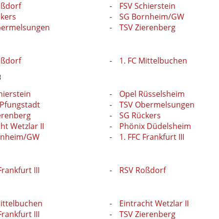
ßdorf
FSV Schierstein
kers
SG Bornheim/GW
bermelsungen
TSV Zierenberg
ßdorf
1. FC Mittelbuchen
3
hierstein
Opel Rüsselsheim
Pfungstadt
TSV Obermelsungen
erenberg
SG Rückers
ht Wetzlar II
Phönix Düdelsheim
rnheim/GW
1. FFC Frankfurt III
Frankfurt III
RSV Roßdorf
Mittelbuchen
Eintracht Wetzlar II
Frankfurt III
TSV Zierenberg