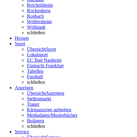
Reichelsheim
Rockenberg
Rosbach
Wölfersheim
Wöllstadt
schließen
Hessen
Sport
Übersicht
Sport
Lokalsport
EC Bad Nauheim
Eintracht Frankfurt
Tabellen
Fussball
schließen
Anzeigen
Übersicht
Anzeigen
Stellenmarkt
Trauer
Kleinanzeige aufgeben
Mediadaten/Musterbücher
Beilagen
schließen
Service