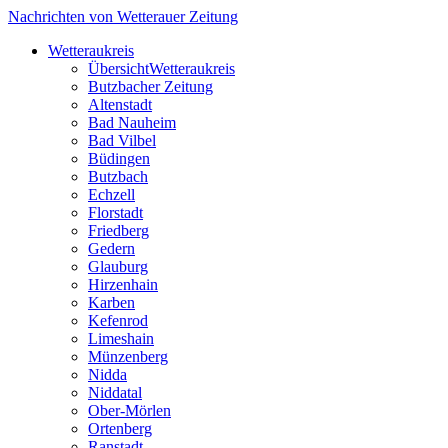
Nachrichten von Wetterauer Zeitung
Wetteraukreis
Übersicht
Wetteraukreis
Butzbacher Zeitung
Altenstadt
Bad Nauheim
Bad Vilbel
Büdingen
Butzbach
Echzell
Florstadt
Friedberg
Gedern
Glauburg
Hirzenhain
Karben
Kefenrod
Limeshain
Münzenberg
Nidda
Niddatal
Ober-Mörlen
Ortenberg
Ranstadt