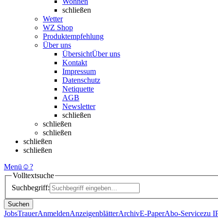
Wohnen
schließen
Wetter
WZ Shop
Produktempfehlung
Über uns
Übersicht
Über uns
Kontakt
Impressum
Datenschutz
Netiquette
AGB
Newsletter
schließen
schließen
schließen
schließen
schließen
Menü
☺
?
Volltextsuche
Suchbegriff:
Suchen
Jobs
Trauer
Anmelden
Anzeigenblätter
Archiv
E-Paper
Abo-Service
zu 