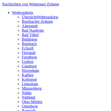
Nachrichten von Wetterauer Zeitung
Wetteraukreis
Übersicht
Wetteraukreis
Butzbacher Zeitung
Altenstadt
Bad Nauheim
Bad Vilbel
Büdingen
Butzbach
Echzell
Florstadt
Friedberg
Gedern
Glauburg
Hirzenhain
Karben
Kefenrod
Limeshain
Münzenberg
Nidda
Niddatal
Ober-Mörlen
Ortenberg
Ranstadt