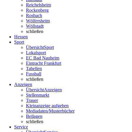
Reichelsheim
Rockenberg
Rosbach
Wölfersheim
Wöllstadt
schließen
Hessen
Sport
Übersicht
Sport
Lokalsport
EC Bad Nauheim
Eintracht Frankfurt
Tabellen
Fussball
schließen
Anzeigen
Übersicht
Anzeigen
Stellenmarkt
Trauer
Kleinanzeige aufgeben
Mediadaten/Musterbücher
Beilagen
schließen
Service