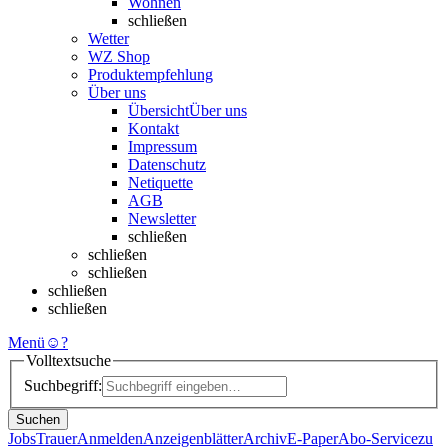
Wohnen
schließen
Wetter
WZ Shop
Produktempfehlung
Über uns
Übersicht
Über uns
Kontakt
Impressum
Datenschutz
Netiquette
AGB
Newsletter
schließen
schließen
schließen
schließen
schließen
Menü
☺
?
Volltextsuche
Suchbegriff:
Suchen
Jobs
Trauer
Anmelden
Anzeigenblätter
Archiv
E-Paper
Abo-Service
zu