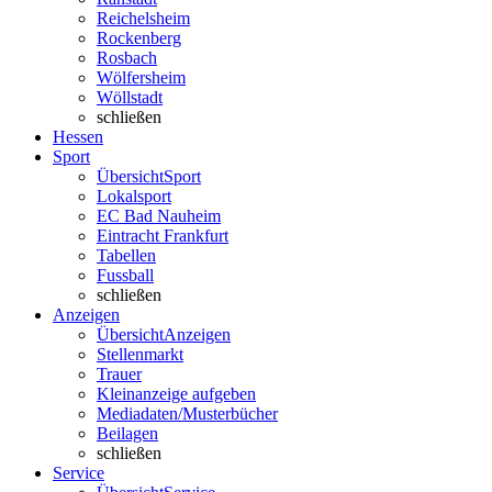
Reichelsheim
Rockenberg
Rosbach
Wölfersheim
Wöllstadt
schließen
Hessen
Sport
Übersicht
Sport
Lokalsport
EC Bad Nauheim
Eintracht Frankfurt
Tabellen
Fussball
schließen
Anzeigen
Übersicht
Anzeigen
Stellenmarkt
Trauer
Kleinanzeige aufgeben
Mediadaten/Musterbücher
Beilagen
schließen
Service