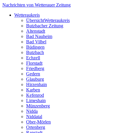
Nachrichten von Wetterauer Zeitung
Wetteraukreis
Übersicht
Wetteraukreis
Butzbacher Zeitung
Altenstadt
Bad Nauheim
Bad Vilbel
Büdingen
Butzbach
Echzell
Florstadt
Friedberg
Gedern
Glauburg
Hirzenhain
Karben
Kefenrod
Limeshain
Münzenberg
Nidda
Niddatal
Ober-Mörlen
Ortenberg
Ranstadt