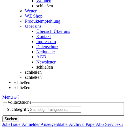
Wohnen
schließen
Wetter
WZ Shop
Produktempfehlung
Über uns
Übersicht
Über uns
Kontakt
Impressum
Datenschutz
Netiquette
AGB
Newsletter
schließen
schließen
schließen
schließen
schließen
Menü
☺
?
Volltextsuche
Suchbegriff:
Suchen
Jobs
Trauer
Anmelden
Anzeigenblätter
Archiv
E-Paper
Abo-Service
zu