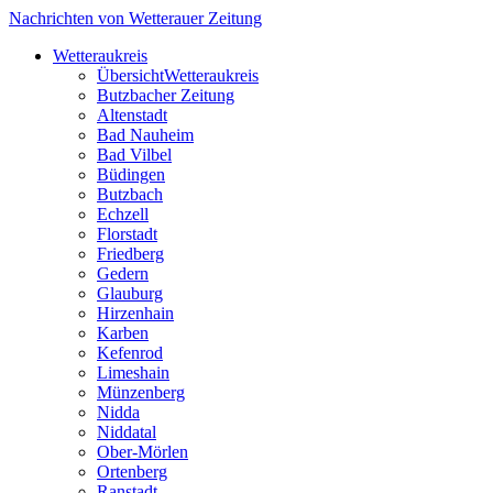
Nachrichten von Wetterauer Zeitung
Wetteraukreis
Übersicht
Wetteraukreis
Butzbacher Zeitung
Altenstadt
Bad Nauheim
Bad Vilbel
Büdingen
Butzbach
Echzell
Florstadt
Friedberg
Gedern
Glauburg
Hirzenhain
Karben
Kefenrod
Limeshain
Münzenberg
Nidda
Niddatal
Ober-Mörlen
Ortenberg
Ranstadt