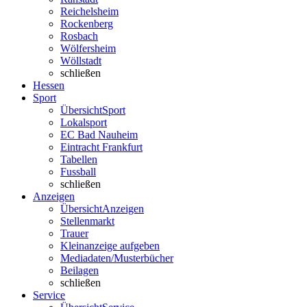
Reichelsheim
Rockenberg
Rosbach
Wölfersheim
Wöllstadt
schließen
Hessen
Sport
Übersicht
Sport
Lokalsport
EC Bad Nauheim
Eintracht Frankfurt
Tabellen
Fussball
schließen
Anzeigen
Übersicht
Anzeigen
Stellenmarkt
Trauer
Kleinanzeige aufgeben
Mediadaten/Musterbücher
Beilagen
schließen
Service