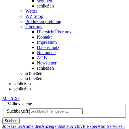
Wohnen
schließen
Wetter
WZ Shop
Produktempfehlung
Über uns
Übersicht
Über uns
Kontakt
Impressum
Datenschutz
Netiquette
AGB
Newsletter
schließen
schließen
schließen
schließen
schließen
Menü
☺
?
Volltextsuche
Suchbegriff:
Suchen
Jobs
Trauer
Anmelden
Anzeigenblätter
Archiv
E-Paper
Abo-Service
zu