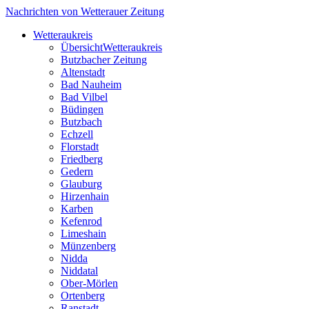
Nachrichten von Wetterauer Zeitung
Wetteraukreis
Übersicht
Wetteraukreis
Butzbacher Zeitung
Altenstadt
Bad Nauheim
Bad Vilbel
Büdingen
Butzbach
Echzell
Florstadt
Friedberg
Gedern
Glauburg
Hirzenhain
Karben
Kefenrod
Limeshain
Münzenberg
Nidda
Niddatal
Ober-Mörlen
Ortenberg
Ranstadt