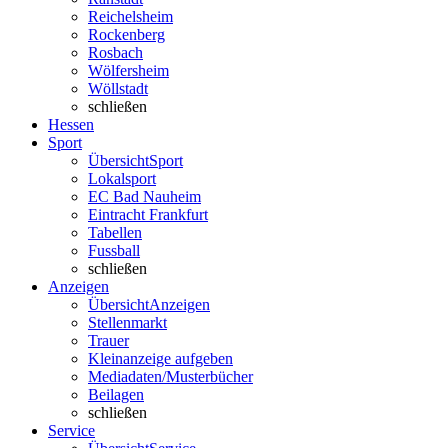
Reichelsheim
Rockenberg
Rosbach
Wölfersheim
Wöllstadt
schließen
Hessen
Sport
Übersicht
Sport
Lokalsport
EC Bad Nauheim
Eintracht Frankfurt
Tabellen
Fussball
schließen
Anzeigen
Übersicht
Anzeigen
Stellenmarkt
Trauer
Kleinanzeige aufgeben
Mediadaten/Musterbücher
Beilagen
schließen
Service