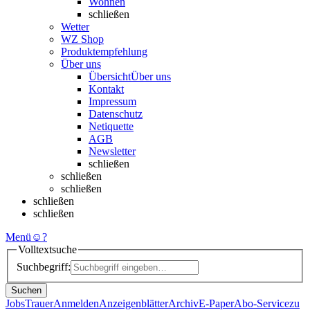
Wohnen
schließen
Wetter
WZ Shop
Produktempfehlung
Über uns
Übersicht
Über uns
Kontakt
Impressum
Datenschutz
Netiquette
AGB
Newsletter
schließen
schließen
schließen
schließen
schließen
Menü
☺
?
Volltextsuche
Suchbegriff:
Suchen
Jobs
Trauer
Anmelden
Anzeigenblätter
Archiv
E-Paper
Abo-Service
zu