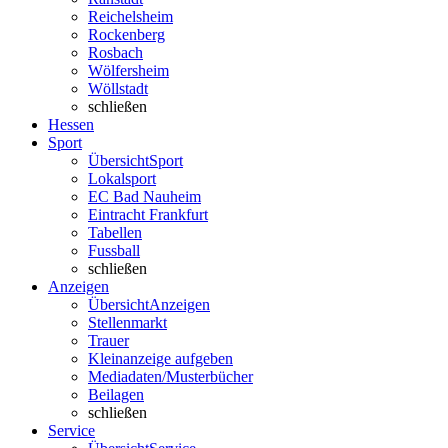
Reichelsheim
Rockenberg
Rosbach
Wölfersheim
Wöllstadt
schließen
Hessen
Sport
Übersicht
Sport
Lokalsport
EC Bad Nauheim
Eintracht Frankfurt
Tabellen
Fussball
schließen
Anzeigen
Übersicht
Anzeigen
Stellenmarkt
Trauer
Kleinanzeige aufgeben
Mediadaten/Musterbücher
Beilagen
schließen
Service