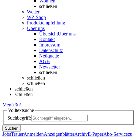
Wohnen
schließen
Wetter
WZ Shop
Produktempfehlung
Über uns
Übersicht
Über uns
Kontakt
Impressum
Datenschutz
Netiquette
AGB
Newsletter
schließen
schließen
schließen
schließen
schließen
Menü
☺
?
Volltextsuche
Suchbegriff:
Suchen
Jobs
Trauer
Anmelden
Anzeigenblätter
Archiv
E-Paper
Abo-Service
zu