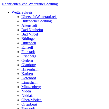
Nachrichten von Wetterauer Zeitung
Wetteraukreis
Übersicht
Wetteraukreis
Butzbacher Zeitung
Altenstadt
Bad Nauheim
Bad Vilbel
Büdingen
Butzbach
Echzell
Florstadt
Friedberg
Gedern
Glauburg
Hirzenhain
Karben
Kefenrod
Limeshain
Münzenberg
Nidda
Niddatal
Ober-Mörlen
Ortenberg
Ranstadt