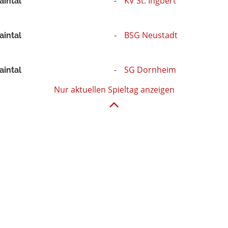
KV St. Ingbert
aintal
BSG Neustadt
aintal
SG Dornheim
aintal
Nur aktuellen Spieltag anzeigen