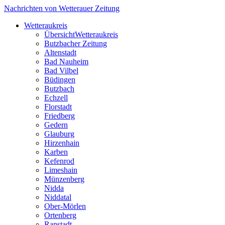
Nachrichten von Wetterauer Zeitung
Wetteraukreis
Übersicht
Wetteraukreis
Butzbacher Zeitung
Altenstadt
Bad Nauheim
Bad Vilbel
Büdingen
Butzbach
Echzell
Florstadt
Friedberg
Gedern
Glauburg
Hirzenhain
Karben
Kefenrod
Limeshain
Münzenberg
Nidda
Niddatal
Ober-Mörlen
Ortenberg
Ranstadt