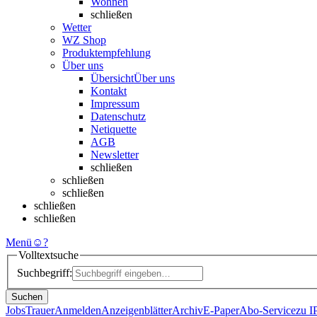
Wohnen
schließen
Wetter
WZ Shop
Produktempfehlung
Über uns
Übersicht
Über uns
Kontakt
Impressum
Datenschutz
Netiquette
AGB
Newsletter
schließen
schließen
schließen
schließen
schließen
Menü
☺
?
Volltextsuche
Suchbegriff:
Suchen
Jobs
Trauer
Anmelden
Anzeigenblätter
Archiv
E-Paper
Abo-Service
zu 