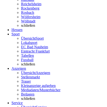
Reichelsheim
Rockenberg
Rosbach
Wölfersheim
Wöllstadt
schließen
Hessen
Sport
Übersicht
Sport
Lokalsport
EC Bad Nauheim
Eintracht Frankfurt
Tabellen
Fussball
schließen
Anzeigen
Übersicht
Anzeigen
Stellenmarkt
Trauer
Kleinanzeige aufgeben
Mediadaten/Musterbücher
Beilagen
schließen
Service